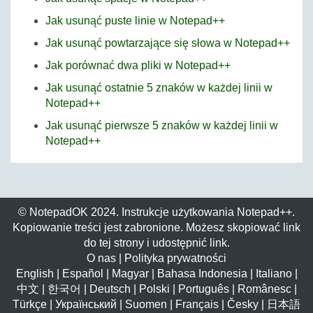
Jak usunąć puste linie w Notepad++
Jak usunąć powtarzające się słowa w Notepad++
Jak porównać dwa pliki w Notepad++
Jak usunąć ostatnie 5 znaków w każdej linii w
Notepad++
Jak usunąć pierwsze 5 znaków w każdej linii w
Notepad++
© NotepadOK 2024. Instrukcje użytkowania Notepad++.
Kopiowanie treści jest zabronione. Możesz skopiować link
do tej strony i udostępnić link.
O nas
|
Polityka prywatności
English
|
Español
|
Magyar
|
Bahasa Indonesia
|
Italiano
|
中文
|
한국어
|
Deutsch
|
Polski
|
Português
|
Românesc
|
Türkçe
|
Український
|
Suomen
|
Français
|
Česky
|
日本語