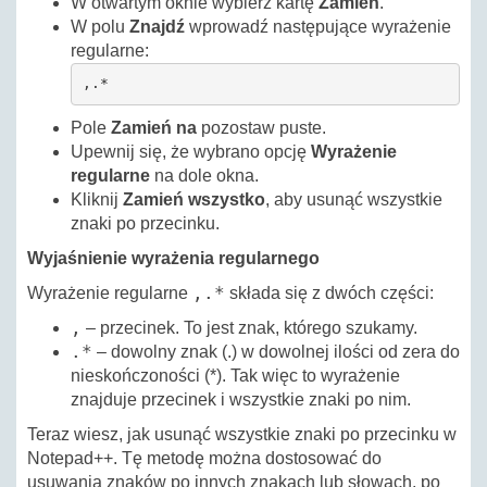
W otwartym oknie wybierz kartę
Zamień
.
W polu
Znajdź
wprowadź następujące wyrażenie
regularne:
,.*
Pole
Zamień na
pozostaw puste.
Upewnij się, że wybrano opcję
Wyrażenie
regularne
na dole okna.
Kliknij
Zamień wszystko
, aby usunąć wszystkie
znaki po przecinku.
Wyjaśnienie wyrażenia regularnego
,.*
Wyrażenie regularne
składa się z dwóch części:
,
– przecinek. To jest znak, którego szukamy.
.*
– dowolny znak (.) w dowolnej ilości od zera do
nieskończoności (*). Tak więc to wyrażenie
znajduje przecinek i wszystkie znaki po nim.
Teraz wiesz, jak usunąć wszystkie znaki po przecinku w
Notepad++. Tę metodę można dostosować do
usuwania znaków po innych znakach lub słowach, po