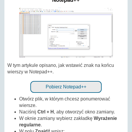
Notepad++
W tym artykule opisano, jak wstawić znak na końcu
wierszy w Notepad++.
Pobierz Notepad++
Otwórz plik, w którym chcesz ponumerować
wiersze.
Naciśnij
Ctrl + H
, aby otworzyć okno zamiany.
W oknie zamiany wybierz zakładkę
Wyrażenie
regularne
.
W polu
Znajdź
wpisz: