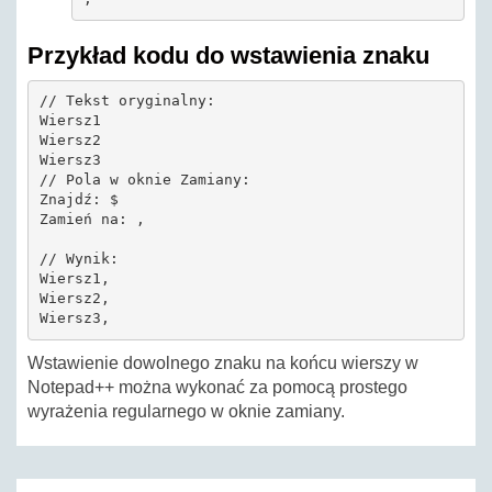
Przykład kodu do wstawienia znaku
// Tekst oryginalny:

Wiersz1

Wiersz2

Wiersz3

// Pola w oknie Zamiany:

Znajdź: $

Zamień na: ,

// Wynik:

Wiersz1,

Wiersz2,

Wstawienie dowolnego znaku na końcu wierszy w
Notepad++ można wykonać za pomocą prostego
wyrażenia regularnego w oknie zamiany.