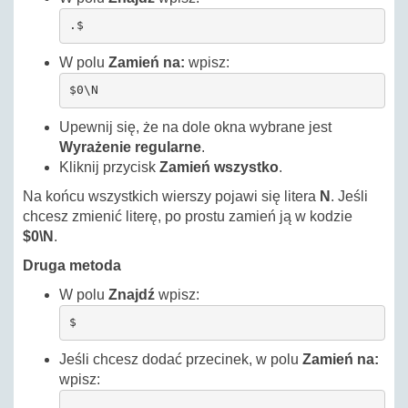
.$
W polu
Zamień na:
wpisz:
$0\N
Upewnij się, że na dole okna wybrane jest
Wyrażenie regularne
.
Kliknij przycisk
Zamień wszystko
.
Na końcu wszystkich wierszy pojawi się litera
N
. Jeśli
chcesz zmienić literę, po prostu zamień ją w kodzie
$0\N
.
Druga metoda
W polu
Znajdź
wpisz:
$
Jeśli chcesz dodać przecinek, w polu
Zamień na:
wpisz:
,