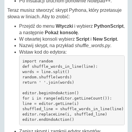
Po instalacji uruchom ponownie Notepad++.
Teraz musisz stworzyć skrypt Pythona, który przetasuje
słowa w liniach. Aby to zrobić:
Przejdź do menu
Wtyczki
i wybierz
PythonScript
,
a następnie
Pokaż konsolę
.
W otwartej konsoli wybierz
Script
i
New Script
.
Nazwij skrypt, na przykład
shuffle_words.py
.
Wstaw kod do edytora:
import random

def shuffle_words_in_line(line):

words = line.split()

random.shuffle(words)

return ' '.join(words)

editor.beginUndoAction()

for i in range(editor.getLineCount()):

line = editor.getLine(i)

shuffled_line = shuffle_words_in_line(line)

editor.replaceLine(i, shuffled_line)

editor.endUndoAction()
Zapisz skrypt i zamknij edytor skryptów.