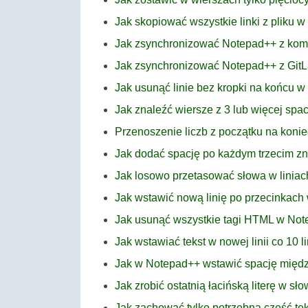
Jak skopiować wszystkie linki z pliku 
Jak zsynchronizować Notepad++ z ko
Jak zsynchronizować Notepad++ z GitL
Jak usunąć linie bez kropki na końcu 
Jak znaleźć wiersze z 3 lub więcej sp
Przenoszenie liczb z początku na koni
Jak dodać spację po każdym trzecim 
Jak losowo przetasować słowa w linia
Jak wstawić nową linię po przecinkac
Jak usunąć wszystkie tagi HTML w No
Jak wstawiać tekst w nowej linii co 10 
Jak w Notepad++ wstawić spację międz
Jak zrobić ostatnią łacińską literę w s
Jak zachować tylko potrzebną część tek