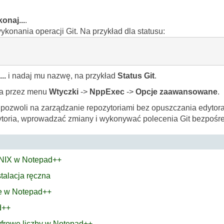
onaj...
.
konania operacji Git. Na przykład dla statusu:
..
i nadaj mu nazwę, na przykład
Status Git
.
ia przez menu
Wtyczki
->
NppExec
->
Opcje zaawansowane
.
pozwoli na zarządzanie repozytoriami bez opuszczania edytora
toria, wprowadzać zmiany i wykonywać polecenia Git bezpośr
UNIX w Notepad++
stalacja ręczna
ie w Notepad++
d++
cyfrowe liczby w Notepad++