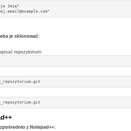
je Imię"

woj.email@example.com"
zeba je sklonować:
apisać repozytorium:
e_repozytorium.git
e_repozytorium.git
ad++
ezpośrednio z Notepad++: