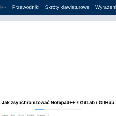
d++
Przewodniki
Skróty klawiaturowe
Wyrażeni
Jak zsynchronizować Notepad++ z GitLab i GitHub