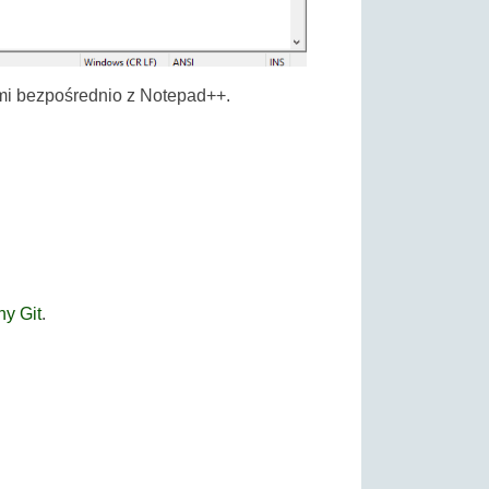
ami bezpośrednio z Notepad++.
ny Git
.