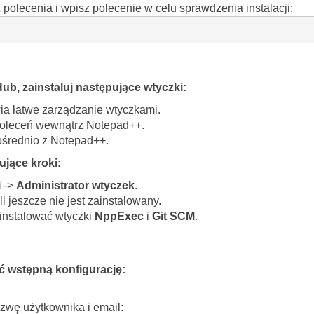
 polecenia i wpisz polecenie w celu sprawdzenia instalacji:
ub, zainstaluj następujące wtyczki:
ia łatwe zarządzanie wtyczkami.
oleceń wewnątrz Notepad++.
ośrednio z Notepad++.
ujące kroki:
i
->
Administrator wtyczek
.
śli jeszcze nie jest zainstalowany.
ainstalować wtyczki
NppExec
i
Git SCM
.
ć wstępną konfigurację:
zwę użytkownika i email: