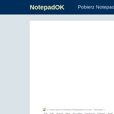
NotepadOK
Pobierz Notepa