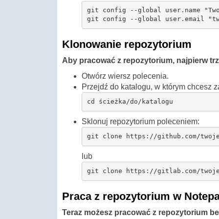
git config --global user.name "Two
git config --global user.email "t
Klonowanie repozytorium
Aby pracować z repozytorium, najpierw tr
Otwórz wiersz polecenia.
Przejdź do katalogu, w którym chcesz z
cd ścieżka/do/katalogu
Sklonuj repozytorium poleceniem:
git clone https://github.com/twoj
lub
git clone https://gitlab.com/twoj
Praca z repozytorium w Notep
Teraz możesz pracować z repozytorium b