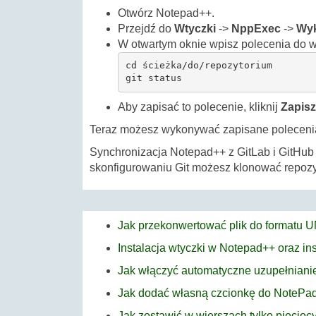
Otwórz Notepad++.
Przejdź do
Wtyczki
->
NppExec
->
Wyk
W otwartym oknie wpisz polecenia do wy
cd ścieżka/do/repozytorium

git status
Aby zapisać to polecenie, kliknij
Zapisz.
Teraz możesz wykonywać zapisane polecen
Synchronizacja Notepad++ z GitLab i GitHub 
skonfigurowaniu Git możesz klonować repozy
Jak przekonwertować plik do formatu 
Instalacja wtyczki w Notepad++ oraz in
Jak włączyć automatyczne uzupełnian
Jak dodać własną czcionkę do NotePa
Jak zostawić w wierszach tylko pięcio