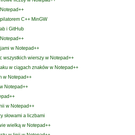
w Notepad++
mpilatorem C++ MinGW
ab i GitHub
w Notepad++
acjami w Notepad++
ec wszystkich wierszy w Notepad++
znaku w ciągach znaków w Notepad++
ch w Notepad++
h w Notepad++
tepad++
linii w Notepad++
y słowami a liczbami
łowie wielką w Notepad++
stu w linii w Notepad++