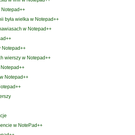
w Notepad++
inii była wielka w Notepad++
w nawiasach w Notepad++
pad++
 w Notepad++
ich wierszy w Notepad++
ą Notepad++
e w Notepad++
Notepad++
erszy
cje
umencie w NotePad++
tepad++