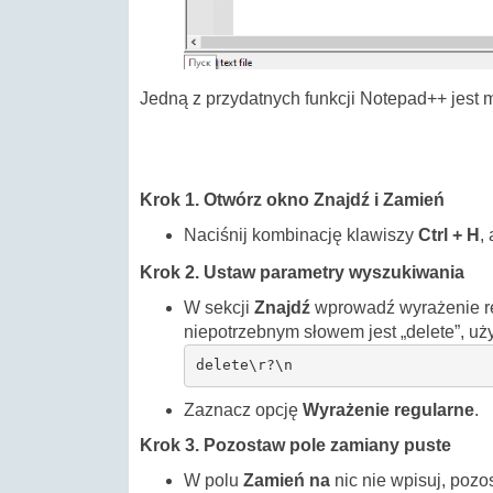
Jedną z przydatnych funkcji Notepad++ jest m
Krok 1. Otwórz okno Znajdź i Zamień
Naciśnij kombinację klawiszy
Ctrl + H
,
Krok 2. Ustaw parametry wyszukiwania
W sekcji
Znajdź
wprowadź wyrażenie reg
niepotrzebnym słowem jest „delete”, uż
delete\r?\n
Zaznacz opcję
Wyrażenie regularne
.
Krok 3. Pozostaw pole zamiany puste
W polu
Zamień na
nic nie wpisuj, pozo