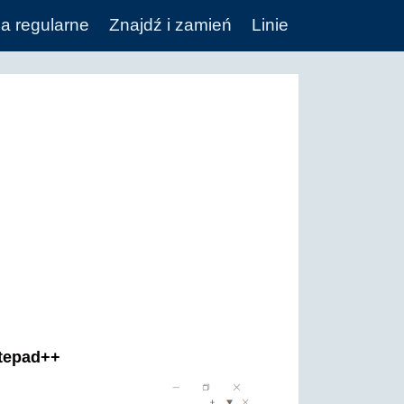
a regularne
Znajdź i zamień
Linie
otepad++