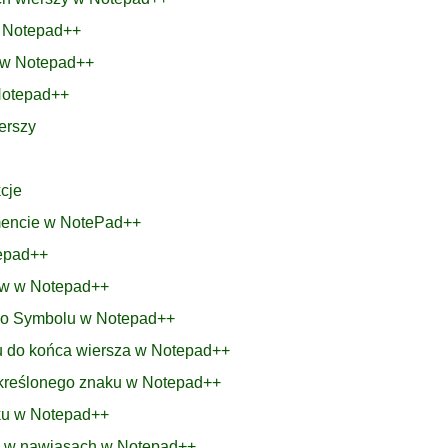
ą Notepad++
e w Notepad++
Notepad++
erszy
cje
umencie w NotePad++
tepad++
ków w Notepad++
 Po Symbolu w Notepad++
u do końca wiersza w Notepad++
 określonego znaku w Notepad++
nku w Notepad++
bę w nawiasach w Notepad++