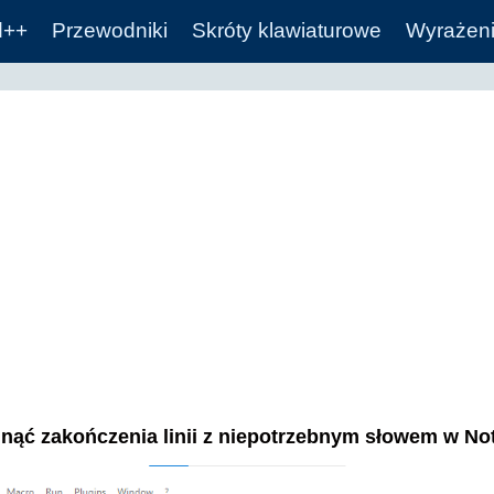
d++
Przewodniki
Skróty klawiaturowe
Wyrażeni
nąć zakończenia linii z niepotrzebnym słowem w N