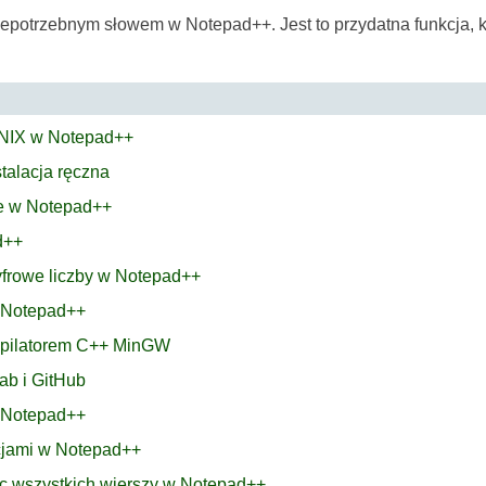
niepotrzebnym słowem w Notepad++. Jest to przydatna funkcja, 
UNIX w Notepad++
stalacja ręczna
ie w Notepad++
d++
cyfrowe liczby w Notepad++
w Notepad++
mpilatorem C++ MinGW
ab i GitHub
w Notepad++
acjami w Notepad++
ec wszystkich wierszy w Notepad++