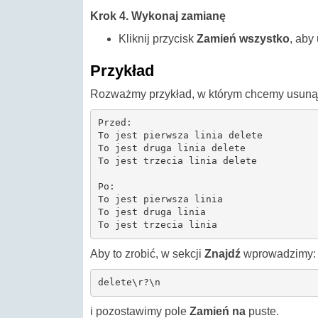
Krok 4. Wykonaj zamianę
Kliknij przycisk
Zamień wszystko
, aby
Przykład
Rozważmy przykład, w którym chcemy usunąć s
Przed:

To jest pierwsza linia delete

To jest druga linia delete

To jest trzecia linia delete

Po:

To jest pierwsza linia

To jest druga linia

To jest trzecia linia
Aby to zrobić, w sekcji
Znajdź
wprowadzimy:
delete\r?\n
i pozostawimy pole
Zamień na
puste.