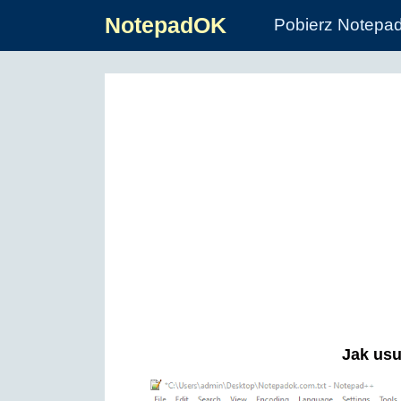
NotepadOK
Pobierz Notepa
Jak usu