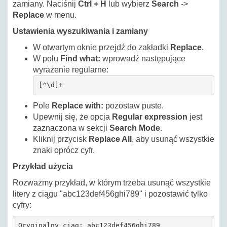
zamiany. Naciśnij
Ctrl + H
lub wybierz
Search
->
Replace
w menu.
Ustawienia wyszukiwania i zamiany
W otwartym oknie przejdź do zakładki
Replace
.
W polu
Find what:
wprowadź następujące
wyrażenie regularne:
[^\d]+
Pole
Replace with:
pozostaw puste.
Upewnij się, że opcja
Regular expression
jest
zaznaczona w sekcji
Search Mode
.
Kliknij przycisk
Replace All
, aby usunąć wszystkie
znaki oprócz cyfr.
Przykład użycia
Rozważmy przykład, w którym trzeba usunąć wszystkie
litery z ciągu "abc123def456ghi789" i pozostawić tylko
cyfry:
Oryginalny ciąg: abc123def456ghi789
