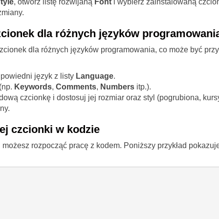
tyle
, otwórz listę rozwijaną
Font
i wybierz zainstalowaną czcio
zmiany.
cionek dla różnych języków programowani
cionek dla różnych języków programowania, co może być przyda
powiedni język z listy
Language
.
 (np.
Keywords
,
Comments
,
Numbers
itp.).
ową czcionkę i dostosuj jej rozmiar oraz styl (pogrubiona, kursy
ny.
ej czcionki w kodzie
ki możesz rozpocząć pracę z kodem. Poniższy przykład pokazuj