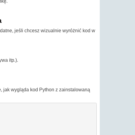
nkę.
a
tne, jeśli chcesz wizualnie wyróżnić kod w
wa itp.).
e, jak wygląda kod Python z zainstalowaną