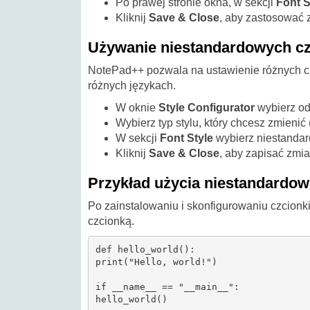
Po prawej stronie okna, w sekcji
Font S
Kliknij
Save & Close
, aby zastosować 
Używanie niestandardowych cz
NotePad++ pozwala na ustawienie różnych cz
różnych językach.
W oknie
Style Configurator
wybierz od
Wybierz typ stylu, który chcesz zmienić
W sekcji
Font Style
wybierz niestandard
Kliknij
Save & Close
, aby zapisać zmia
Przykład użycia niestandardow
Po zainstalowaniu i skonfigurowaniu czcion
czcionką.
def hello_world():

print("Hello, world!")

if __name__ == "__main__":
