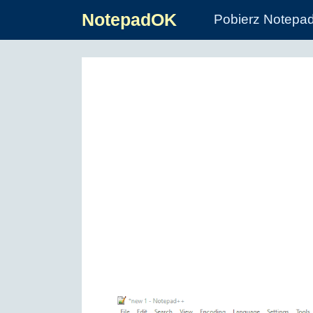
NotepadOK
Pobierz Notepa