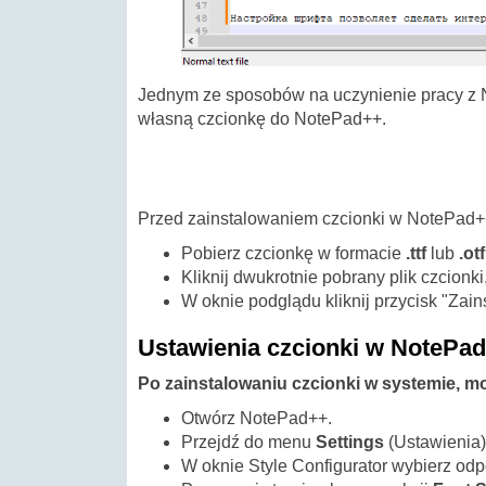
Jednym ze sposobów na uczynienie pracy z No
własną czcionkę do NotePad++.
Przed zainstalowaniem czcionki w NotePad++
Pobierz czcionkę w formacie
.ttf
lub
.otf
Kliknij dwukrotnie pobrany plik czcionk
W oknie podglądu kliknij przycisk "Zai
Ustawienia czcionki w NotePa
Po zainstalowaniu czcionki w systemie, m
Otwórz NotePad++.
Przejdź do menu
Settings
(Ustawienia)
W oknie Style Configurator wybierz odpo