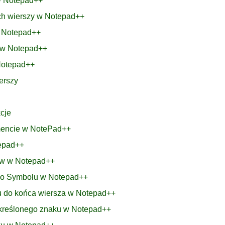
 w Notepad++
ich wierszy w Notepad++
ą Notepad++
e w Notepad++
Notepad++
erszy
cje
umencie w NotePad++
tepad++
ków w Notepad++
 Po Symbolu w Notepad++
u do końca wiersza w Notepad++
 określonego znaku w Notepad++