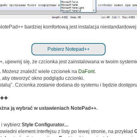
tePad++ bardziej komfortową jest instalacja niestandardowej c
Pobierz Notepad++
, upewnij się, że czcionka jest zainstalowana w twoim system
. Możesz znaleźć wiele czcionek na
DaFont
.
i, aby otworzyć okno podglądu czcionki.
nstaluj". Czcionka zostanie dodana do systemu i będzie dostęp
d++
ożna ją wybrać w ustawieniach NotePad++.
 i wybierz
Style Configurator...
.
wiedni element interfejsu z listy po lewej stronie, na przykład
G