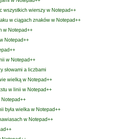
acjami w Notepad++
ec wszystkich wierszy w Notepad++
znaku w ciągach znaków w Notepad++
ch w Notepad++
h w Notepad++
tepad++
linii w Notepad++
y słowami a liczbami
łowie wielką w Notepad++
stu w linii w Notepad++
w Notepad++
inii była wielka w Notepad++
w nawiasach w Notepad++
pad++