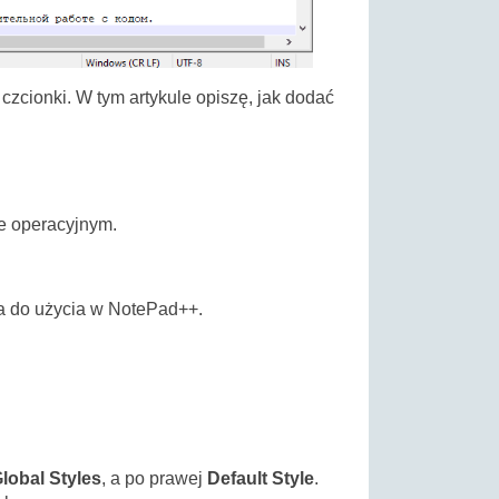
zcionki. W tym artykule opiszę, jak dodać
ie operacyjnym.
na do użycia w NotePad++.
lobal Styles
, a po prawej
Default Style
.