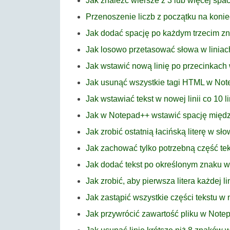
Jak znaleźć wiersze z 3 lub więcej sp
Przenoszenie liczb z początku na koni
Jak dodać spację po każdym trzecim 
Jak losowo przetasować słowa w linia
Jak wstawić nową linię po przecinkac
Jak usunąć wszystkie tagi HTML w No
Jak wstawiać tekst w nowej linii co 10 
Jak w Notepad++ wstawić spację międz
Jak zrobić ostatnią łacińską literę w s
Jak zachować tylko potrzebną część tek
Jak dodać tekst po określonym znaku 
Jak zrobić, aby pierwsza litera każdej l
Jak zastąpić wszystkie części tekstu 
Jak przywrócić zawartość pliku w Note