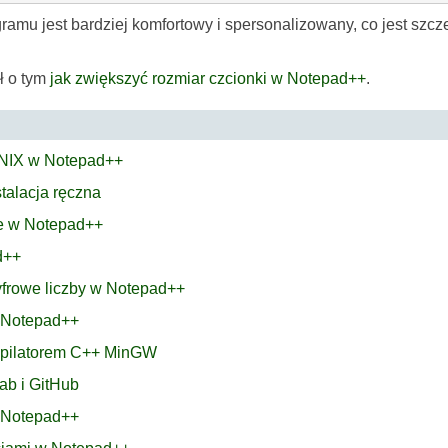
ogramu jest bardziej komfortowy i spersonalizowany, co jest szc
uł o tym
jak zwiększyć rozmiar czcionki w Notepad++
.
UNIX w Notepad++
stalacja ręczna
ie w Notepad++
d++
cyfrowe liczby w Notepad++
w Notepad++
mpilatorem C++ MinGW
ab i GitHub
w Notepad++