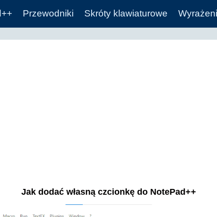
d++
Przewodniki
Skróty klawiaturowe
Wyrażeni
Jak dodać własną czcionkę do NotePad++