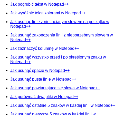
Jak pogrubić tekst w Notepad++
Jak wyróżnić tekst kolorami w Notepad++
Jak usunąć linie z niechcianym słowem na początku w
Notepad++
Jak usunąć zakończenia linii z niepotrzebnym słowem w
Notepad++
Jak zaznaczyć kolumnę w Notepad++
Jak usunąć wszystko przed i po określonym znaku w
Notepad++
Jak usunąć spacje w Notepad++
Jak usunąć puste linie w Notepad++
Jak usunąć powtarzające się słowa w Notepad++
Jak porównać dwa pliki w Notepad++
Jak usunąć ostatnie 5 znaków w każdej linii w Notepad++
Jak usunąć pierwsze 5 znaków w każdej linii w