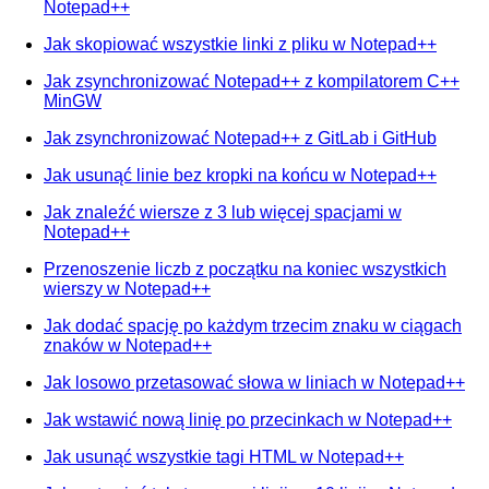
Notepad++
Jak skopiować wszystkie linki z pliku w Notepad++
Jak zsynchronizować Notepad++ z kompilatorem C++
MinGW
Jak zsynchronizować Notepad++ z GitLab i GitHub
Jak usunąć linie bez kropki na końcu w Notepad++
Jak znaleźć wiersze z 3 lub więcej spacjami w
Notepad++
Przenoszenie liczb z początku na koniec wszystkich
wierszy w Notepad++
Jak dodać spację po każdym trzecim znaku w ciągach
znaków w Notepad++
Jak losowo przetasować słowa w liniach w Notepad++
Jak wstawić nową linię po przecinkach w Notepad++
Jak usunąć wszystkie tagi HTML w Notepad++