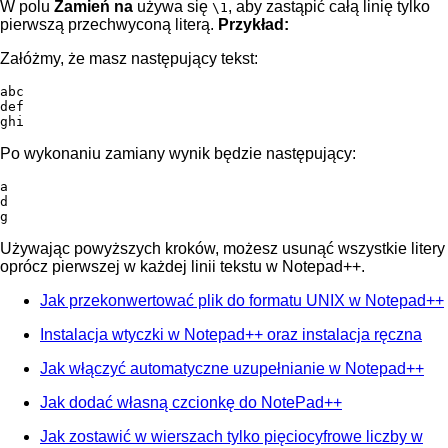
W polu
Zamień na
używa się
, aby zastąpić całą linię tylko
\1
pierwszą przechwyconą literą.
Przykład:
Załóżmy, że masz następujący tekst:
abc

def

ghi
Po wykonaniu zamiany wynik będzie następujący:
a

d

g
Używając powyższych kroków, możesz usunąć wszystkie litery
oprócz pierwszej w każdej linii tekstu w Notepad++.
Jak przekonwertować plik do formatu UNIX w Notepad++
Instalacja wtyczki w Notepad++ oraz instalacja ręczna
Jak włączyć automatyczne uzupełnianie w Notepad++
Jak dodać własną czcionkę do NotePad++
Jak zostawić w wierszach tylko pięciocyfrowe liczby w