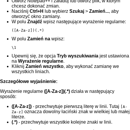
Otwórz Notepad++ i załaduj lub otwórz plik, w którym
chcesz dokonać zmian.
Naciśnij
Ctrl+H
lub wybierz
Szukaj
>
Zamień...
, aby
otworzyć okno zamiany.
W polu
Znajdź
wpisz następujące wyrażenie regularne:
([A-Za-z])(.*)
W polu
Zamień na
wpisz:
\1
Upewnij się, że opcja
Tryb wyszukiwania
jest ustawiona
na
Wyrażenie regularne
.
Kliknij
Zamień wszystko
, aby wykonać zamianę we
wszystkich liniach.
Szczegółowe wyjaśnienie:
Wyrażenie regularne
([A-Za-z])(.*)
działa w następujący
sposób:
([A-Za-z])
- przechwytuje pierwszą literę w linii. Tutaj
[A-
oznacza dowolny łaciński znak w wielkiej lub małej
Za-z]
literze.
(.*)
- przechwytuje wszystkie kolejne znaki w linii.