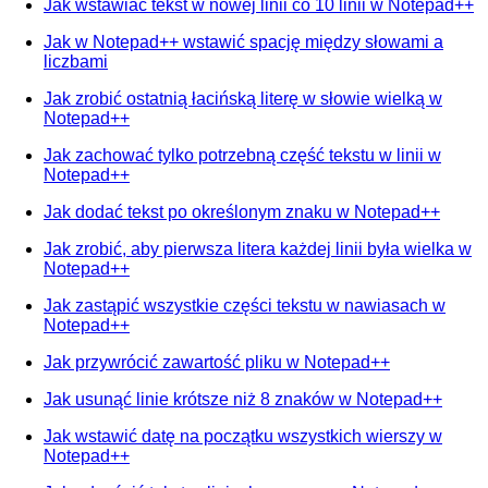
Jak wstawiać tekst w nowej linii co 10 linii w Notepad++
Jak w Notepad++ wstawić spację między słowami a
liczbami
Jak zrobić ostatnią łacińską literę w słowie wielką w
Notepad++
Jak zachować tylko potrzebną część tekstu w linii w
Notepad++
Jak dodać tekst po określonym znaku w Notepad++
Jak zrobić, aby pierwsza litera każdej linii była wielka w
Notepad++
Jak zastąpić wszystkie części tekstu w nawiasach w
Notepad++
Jak przywrócić zawartość pliku w Notepad++
Jak usunąć linie krótsze niż 8 znaków w Notepad++
Jak wstawić datę na początku wszystkich wierszy w
Notepad++