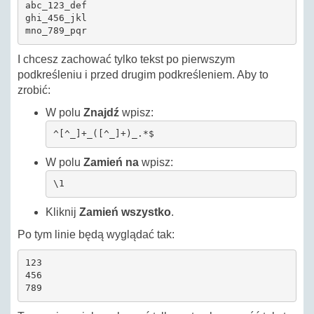
abc_123_def

ghi_456_jkl

mno_789_pqr
I chcesz zachować tylko tekst po pierwszym
podkreśleniu i przed drugim podkreśleniem. Aby to
zrobić:
W polu
Znajdź
wpisz:
^[^_]+_([^_]+)_.*$
W polu
Zamień na
wpisz:
\1
Kliknij
Zamień wszystko
.
Po tym linie będą wyglądać tak:
123

456

789