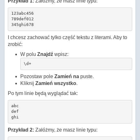
Przykład 1:
Załóżmy, że masz linie typu:
123abc456

789def012

345ghi678
I chcesz zachować tylko część tekstu z literami. Aby to
zrobić:
W polu
Znajdź
wpisz:
\d+
Pozostaw pole
Zamień na
puste.
Kliknij
Zamień wszystko
.
Po tym linie będą wyglądać tak:
abc

def

ghi
Przykład 2:
Załóżmy, że masz linie typu: