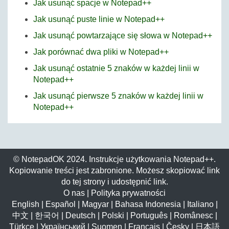
Jak usunąć spacje w Notepad++
Jak usunąć puste linie w Notepad++
Jak usunąć powtarzające się słowa w Notepad++
Jak porównać dwa pliki w Notepad++
Jak usunąć ostatnie 5 znaków w każdej linii w
Notepad++
Jak usunąć pierwsze 5 znaków w każdej linii w
Notepad++
© NotepadOK 2024. Instrukcje użytkowania Notepad++.
Kopiowanie treści jest zabronione. Możesz skopiować link
do tej strony i udostępnić link.
O nas
|
Polityka prywatności
English
|
Español
|
Magyar
|
Bahasa Indonesia
|
Italiano
|
中文
|
한국어
|
Deutsch
|
Polski
|
Português
|
Românesc
|
Türkçe
|
Український
|
Suomen
|
Français
|
Česky
|
日本語