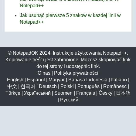
Notepad++
Jak usunąć pierwsze 5 znaków w każdej linii w
Notepad++
© NotepadOK 2024. Instrukcje użytkowania Notepad++.
Kopiowanie treści jest zabronione. Możesz skopiować link
do tej strony i udostępnić link.
O nas
|
Polityka prywatności
English
|
Español
|
Magyar
|
Bahasa Indonesia
|
Italiano
|
中文
|
한국어
|
Deutsch
|
Polski
|
Português
|
Românesc
|
Türkçe
|
Український
|
Suomen
|
Français
|
Česky
|
日本語
|
Русский