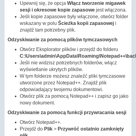
Upewnij się, że opcja
Włącz tworzenie migawek
sesji i okresowe kopie zapasowe
jest włączona.
Jeśli kopie zapasowe były włączone, otwórz folder
wskazany w polu
Ścieżka kopii zapasowej
i
znajdź tam potrzebny plik.
Odzyskiwanie za pomocą plików tymczasowych
Otwórz Eksplorator plików i przejdź do folderu
C:\Users\admin\AppData\Roaming\Notepad++\bac
Jeśli nie widzisz potrzebnych folderów, włącz
wyświetlanie ukrytych plików.
W tym folderze możesz znaleźć pliki tymczasowe
utworzone przez Notepad++. Znajdź plik
odpowiadający twojemu dokumentowi.
Otwórz plik za pomocą Notepad++ i zapisz go jako
nowy dokument.
Odzyskiwanie za pomocą funkcji przywracania sesji
Otwórz Notepad++.
Przejdź do
Plik
>
Przywróć ostatnio zamknięty
plik
.