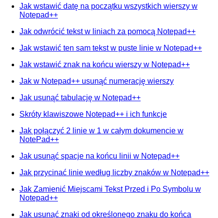
Jak wstawić datę na początku wszystkich wierszy w
Notepad++
Jak odwrócić tekst w liniach za pomocą Notepad++
Jak wstawić ten sam tekst w puste linie w Notepad++
Jak wstawić znak na końcu wierszy w Notepad++
Jak w Notepad++ usunąć numerację wierszy
Jak usunąć tabulację w Notepad++
Skróty klawiszowe Notepad++ i ich funkcje
Jak połączyć 2 linie w 1 w całym dokumencie w
NotePad++
Jak usunąć spacje na końcu linii w Notepad++
Jak przycinać linie według liczby znaków w Notepad++
Jak Zamienić Miejscami Tekst Przed i Po Symbolu w
Notepad++
Jak usunąć znaki od określonego znaku do końca