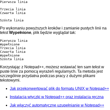
Pierwsza linia

Trzecia linia

Czwarta linia

Po wykonaniu powyższych kroków i zamianie pustych linii na
tekst
Wypełnione
, plik będzie wyglądał tak:
Pierwsza linia

Wypełnione

Trzecia linia

Czwarta linia

Wypełnione

Korzystając z Notepad++, możesz wstawiać ten sam tekst w
puste linie za pomocą wyrażeń regularnych. Ta metoda jest
szczególnie przydatna podczas pracy z dużymi plikami
tekstowymi.
Jak przekonwertować plik do formatu UNIX w Notepad++
Instalacja wtyczki w Notepad++ oraz instalacja ręczna
Jak włączyć automatyczne uzupełnianie w Notepad++