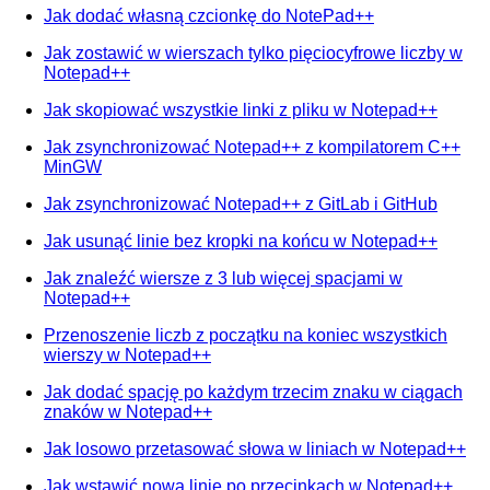
Jak dodać własną czcionkę do NotePad++
Jak zostawić w wierszach tylko pięciocyfrowe liczby w
Notepad++
Jak skopiować wszystkie linki z pliku w Notepad++
Jak zsynchronizować Notepad++ z kompilatorem C++
MinGW
Jak zsynchronizować Notepad++ z GitLab i GitHub
Jak usunąć linie bez kropki na końcu w Notepad++
Jak znaleźć wiersze z 3 lub więcej spacjami w
Notepad++
Przenoszenie liczb z początku na koniec wszystkich
wierszy w Notepad++
Jak dodać spację po każdym trzecim znaku w ciągach
znaków w Notepad++
Jak losowo przetasować słowa w liniach w Notepad++
Jak wstawić nową linię po przecinkach w Notepad++