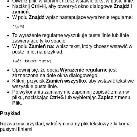
Otwórz plik, w którym chcesz wstawić tekst w puste linie.
Naciśnij
Ctrl+H
, aby otworzyć okno dialogowe
Znajdź i
zamień
.
W polu
Znajdź
wpisz następujące wyrażenie regularne:
^\s*$
To wyrażenie regularne wyszukuje puste linie lub linie
zawierające tylko spacje.
W polu
Zamień na:
wpisz tekst, który chcesz wstawić w
puste linie, na przykład:
Twój tekst tutaj
Upewnij się, że opcja
Wyrażenie regularne
jest
zaznaczona na dole okna dialogowego.
Kliknij przycisk
Zamień wszystko
, aby wstawić tekst we
wszystkie puste linie.
Po wykonaniu zamiany nie zapomnij zapisać zmian w
pliku, naciskając
Ctrl+S
lub wybierając
Zapisz
z menu
Plik
.
Przykład
Rozważmy przykład, w którym mamy plik tekstowy z kilkoma
pustymi liniami: