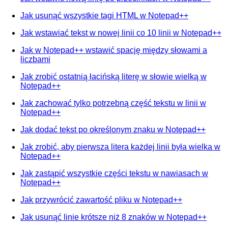
Jak usunąć wszystkie tagi HTML w Notepad++
Jak wstawiać tekst w nowej linii co 10 linii w Notepad++
Jak w Notepad++ wstawić spację między słowami a
liczbami
Jak zrobić ostatnią łacińską literę w słowie wielką w
Notepad++
Jak zachować tylko potrzebną część tekstu w linii w
Notepad++
Jak dodać tekst po określonym znaku w Notepad++
Jak zrobić, aby pierwsza litera każdej linii była wielka w
Notepad++
Jak zastąpić wszystkie części tekstu w nawiasach w
Notepad++
Jak przywrócić zawartość pliku w Notepad++
Jak usunąć linie krótsze niż 8 znaków w Notepad++