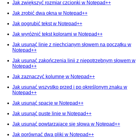
Jak zwiększyć rozmiar czcionki w Notepad++
Jak zrobić dwa okna w Notepad++
Jak pogrubić tekst w Notepad++
Jak wyróżnić tekst kolorami w Notepad++
Jak usunąć linie z niechcianym słowem na początku w
Notepad++
Jak usunąć zakończenia linii z niepotrzebnym słowem w
Notepad++
Jak zaznaczyć kolumnę w Notepad++
Jak usunąć wszystko przed i po określonym znaku w
Notepad++
Jak usunąć spacje w Notepad++
Jak usunąć puste linie w Notepad++
Jak usunąć powtarzające się słowa w Notepad++
Jak porównać dwa pliki w Notepad++