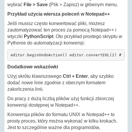
wybrać
File > Save
(Plik > Zapisz) w głównym menu.
Przykład użycia wiersza poleceń w Notepad++
Jeśli musisz często konwertować pliki, możesz
zautomatyzować ten proces za pomocą Notepad++ i
wtyczki
PythonScript
. Oto przykład prostego skryptu w
Pythonie do automatyzacji konwersji:
editor.beginUndoAction() editor.convertEOL(2) # 2 o
Dodatkowe wskazówki
Użyj skrótu klawiszowego
Ctrl + Enter
, aby szybko
dodać nowe linie zgodnie z obecnym formatem
zakończenia linii.
Do pracy z dużą liczbą plików użyj funkcji zbiorczej
konwersji dostępnej w Notepad++.
Konwersja plików do formatu UNIX w Notepad++ to
prosty proces, który można wykonać w kilku krokach.
Jest to szczególnie ważne dla programistów,