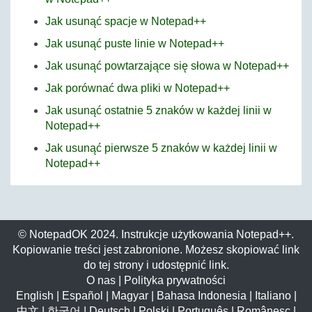
Jak usunąć spacje w Notepad++
Jak usunąć puste linie w Notepad++
Jak usunąć powtarzające się słowa w Notepad++
Jak porównać dwa pliki w Notepad++
Jak usunąć ostatnie 5 znaków w każdej linii w
Notepad++
Jak usunąć pierwsze 5 znaków w każdej linii w
Notepad++
© NotepadOK 2024. Instrukcje użytkowania Notepad++.
Kopiowanie treści jest zabronione. Możesz skopiować link
do tej strony i udostępnić link.
O nas
|
Polityka prywatności
English
|
Español
|
Magyar
|
Bahasa Indonesia
|
Italiano
|
中文
|
한국어
|
Deutsch
|
Polski
|
Português
|
Românesc
|