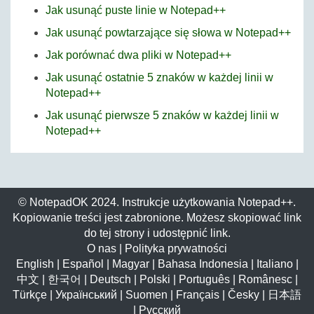
Jak usunąć puste linie w Notepad++
Jak usunąć powtarzające się słowa w Notepad++
Jak porównać dwa pliki w Notepad++
Jak usunąć ostatnie 5 znaków w każdej linii w
Notepad++
Jak usunąć pierwsze 5 znaków w każdej linii w
Notepad++
© NotepadOK 2024. Instrukcje użytkowania Notepad++.
Kopiowanie treści jest zabronione. Możesz skopiować link
do tej strony i udostępnić link.
O nas
|
Polityka prywatności
English
|
Español
|
Magyar
|
Bahasa Indonesia
|
Italiano
|
中文
|
한국어
|
Deutsch
|
Polski
|
Português
|
Românesc
|
Türkçe
|
Український
|
Suomen
|
Français
|
Česky
|
日本語
|
Русский