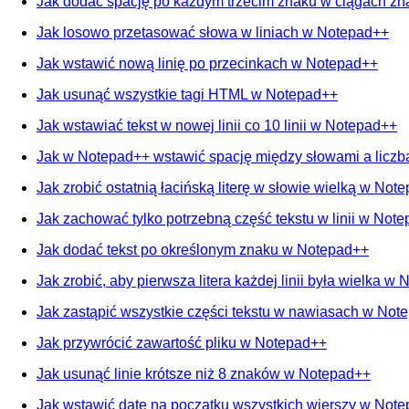
Jak dodać spację po każdym trzecim znaku w ciągach z
Jak losowo przetasować słowa w liniach w Notepad++
Jak wstawić nową linię po przecinkach w Notepad++
Jak usunąć wszystkie tagi HTML w Notepad++
Jak wstawiać tekst w nowej linii co 10 linii w Notepad++
Jak w Notepad++ wstawić spację między słowami a liczb
Jak zrobić ostatnią łacińską literę w słowie wielką w Not
Jak zachować tylko potrzebną część tekstu w linii w Not
Jak dodać tekst po określonym znaku w Notepad++
Jak zrobić, aby pierwsza litera każdej linii była wielka w
Jak zastąpić wszystkie części tekstu w nawiasach w Not
Jak przywrócić zawartość pliku w Notepad++
Jak usunąć linie krótsze niż 8 znaków w Notepad++
Jak wstawić datę na początku wszystkich wierszy w Not