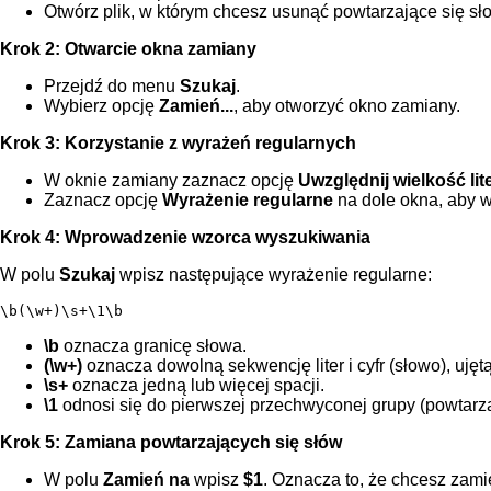
Otwórz plik, w którym chcesz usunąć powtarzające się sło
Krok 2: Otwarcie okna zamiany
Przejdź do menu
Szukaj
.
Wybierz opcję
Zamień...
, aby otworzyć okno zamiany.
Krok 3: Korzystanie z wyrażeń regularnych
W oknie zamiany zaznacz opcję
Uwzględnij wielkość lit
Zaznacz opcję
Wyrażenie regularne
na dole okna, aby w
Krok 4: Wprowadzenie wzorca wyszukiwania
W polu
Szukaj
wpisz następujące wyrażenie regularne:
\b(\w+)\s+\1\b
\b
oznacza granicę słowa.
(\w+)
oznacza dowolną sekwencję liter i cyfr (słowo), ujęt
\s+
oznacza jedną lub więcej spacji.
\1
odnosi się do pierwszej przechwyconej grupy (powtarza
Krok 5: Zamiana powtarzających się słów
W polu
Zamień na
wpisz
$1
. Oznacza to, że chcesz zami