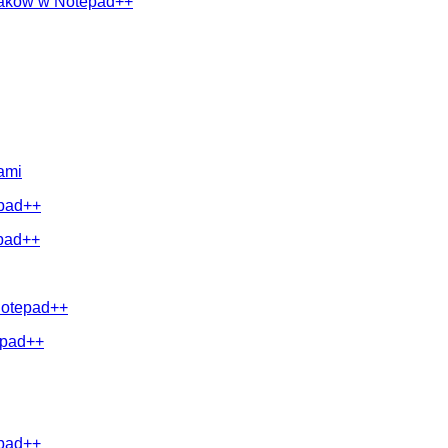
naków w Notepad++
ami
epad++
epad++
 Notepad++
epad++
epad++