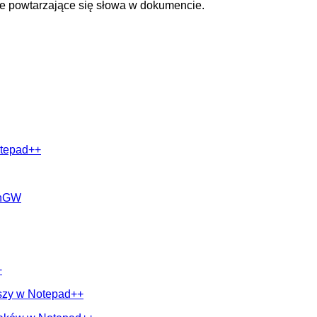
ie powtarzające się słowa w dokumencie.
otepad++
inGW
+
rszy w Notepad++