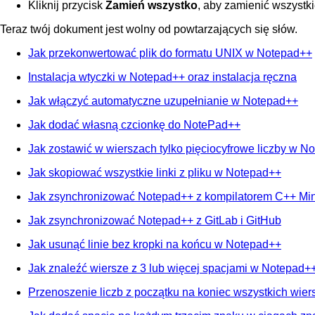
Kliknij przycisk
Zamień wszystko
, aby zamienić wszystk
Teraz twój dokument jest wolny od powtarzających się słów.
Jak przekonwertować plik do formatu UNIX w Notepad++
Instalacja wtyczki w Notepad++ oraz instalacja ręczna
Jak włączyć automatyczne uzupełnianie w Notepad++
Jak dodać własną czcionkę do NotePad++
Jak zostawić w wierszach tylko pięciocyfrowe liczby w N
Jak skopiować wszystkie linki z pliku w Notepad++
Jak zsynchronizować Notepad++ z kompilatorem C++ M
Jak zsynchronizować Notepad++ z GitLab i GitHub
Jak usunąć linie bez kropki na końcu w Notepad++
Jak znaleźć wiersze z 3 lub więcej spacjami w Notepad+
Przenoszenie liczb z początku na koniec wszystkich wie