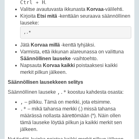
Ctrl + H
.
Valitse avautuvasta ikkunasta
Korvaa
-välilehti.
Kirjoita
Etsi mitä
-kenttään seuraava säännöllinen
lauseke:
,.*
Jätä
Korvaa millä
-kenttä tyhjäksi.
Varmista, että ikkunan alareunassa on valittuna
Säännöllinen lauseke
-vaihtoehto.
Napsauta
Korvaa kaikki
poistaaksesi kaikki
merkit pilkun jälkeen.
Säännöllisen lausekkeen selitys
,.*
Säännöllinen lauseke
koostuu kahdesta osasta:
,
– pilkku. Tämä on merkki, jota etsimme.
.*
– mikä tahansa merkki (.) missä tahansa
määrässä nollasta äärettömään (*). Näin ollen
tämä lauseke löytää pilkun ja kaikki merkit sen
jälkeen.