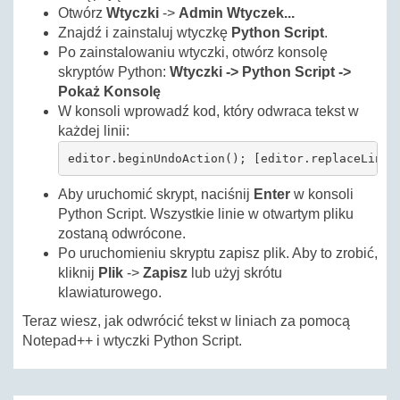
Otwórz
Wtyczki
->
Admin Wtyczek...
Znajdź i zainstaluj wtyczkę
Python Script
.
Po zainstalowaniu wtyczki, otwórz konsolę
skryptów Python:
Wtyczki -> Python Script ->
Pokaż Konsolę
W konsoli wprowadź kod, który odwraca tekst w
każdej linii:
editor.beginUndoAction(); [editor.replaceLine(
Aby uruchomić skrypt, naciśnij
Enter
w konsoli
Python Script. Wszystkie linie w otwartym pliku
zostaną odwrócone.
Po uruchomieniu skryptu zapisz plik. Aby to zrobić,
kliknij
Plik
->
Zapisz
lub użyj skrótu
klawiaturowego.
Teraz wiesz, jak odwrócić tekst w liniach za pomocą
Notepad++ i wtyczki Python Script.