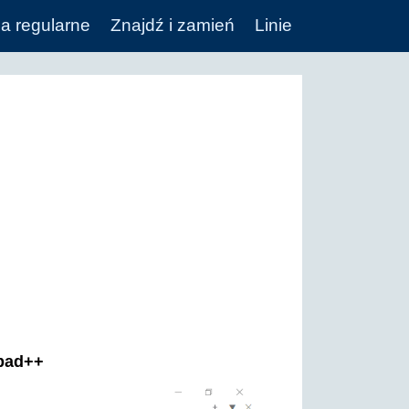
a regularne
Znajdź i zamień
Linie
epad++