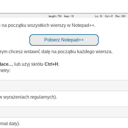
tę na początku wszystkich wierszy w Notepad++.
Pobierz Notepad++
órym chcesz wstawić datę na początku każdego wiersza.
ace...
, lub użyj skrótu
Ctrl+H
.
etry:
w wyrażeniach regularnych).
at daty).