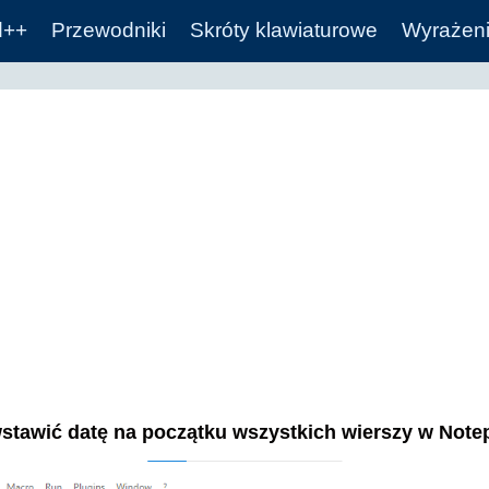
d++
Przewodniki
Skróty klawiaturowe
Wyrażeni
stawić datę na początku wszystkich wierszy w Not