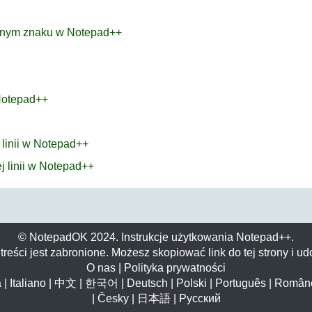
lonym znaku w Notepad++
Notepad++
 linii w Notepad++
 linii w Notepad++
© NotepadOK 2024. Instrukcje użytkowania Notepad++.
reści jest zabronione. Możesz skopiować link do tej strony i udo
O nas
|
Polityka prywatności
a
|
Italiano
|
中文
|
한국어
|
Deutsch
|
Polski
|
Português
|
Român
|
Česky
|
日本語
|
Русский