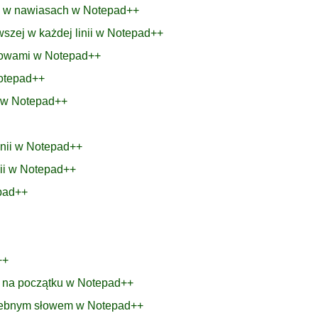
bę w nawiasach w Notepad++
wszej w każdej linii w Notepad++
łowami w Notepad++
Notepad++
r w Notepad++
inii w Notepad++
nii w Notepad++
epad++
++
m na początku w Notepad++
trzebnym słowem w Notepad++