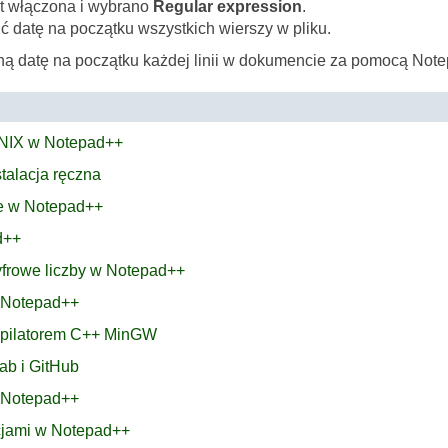
t włączona i wybrano
Regular expression
.
ić datę na początku wszystkich wierszy w pliku.
ą datę na początku każdej linii w dokumencie za pomocą Not
UNIX w Notepad++
stalacja ręczna
ie w Notepad++
d++
cyfrowe liczby w Notepad++
w Notepad++
mpilatorem C++ MinGW
ab i GitHub
w Notepad++
acjami w Notepad++