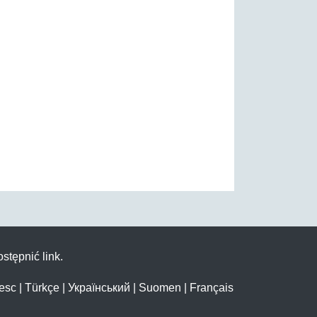
stępnić link.
esc
|
Türkçe
|
Український
|
Suomen
|
Français