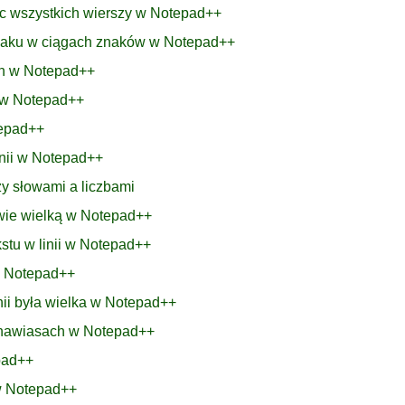
ec wszystkich wierszy w Notepad++
znaku w ciągach znaków w Notepad++
ch w Notepad++
h w Notepad++
tepad++
linii w Notepad++
y słowami a liczbami
łowie wielką w Notepad++
stu w linii w Notepad++
w Notepad++
inii była wielka w Notepad++
w nawiasach w Notepad++
pad++
 w Notepad++