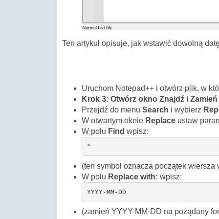
Ten artykuł opisuje, jak wstawić dowolną da
Uruchom Notepad++ i otwórz plik, w kt
Krok 3: Otwórz okno Znajdź i Zamień
Przejdź do menu
Search
i wybierz
Repl
W otwartym oknie
Replace
ustaw param
W polu
Find
wpisz:
^
(ten symbol oznacza początek wiersza 
W polu
Replace with:
wpisz:
YYYY-MM-DD 
(zamień YYYY-MM-DD na pożądany form