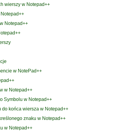
ich wierszy w Notepad++
ą Notepad++
e w Notepad++
Notepad++
erszy
cje
umencie w NotePad++
tepad++
ków w Notepad++
 Po Symbolu w Notepad++
u do końca wiersza w Notepad++
 określonego znaku w Notepad++
nku w Notepad++