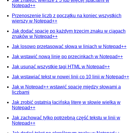
Jak znaleźć wiersze z 3 lub więcej spacjami w
Notepad++
Przenoszenie liczb z początku na koniec wszystkich
wierszy w Notepad++
Jak dodać spację po każdym trzecim znaku w ciągach
znaków w Notepad++
Jak losowo przetasować słowa w liniach w Notepad++
Jak wstawić nową linię po przecinkach w Notepad++
Jak usunąć wszystkie tagi HTML w Notepad++
Jak wstawiać tekst w nowej linii co 10 linii w Notepad++
Jak w Notepad++ wstawić spację między słowami a
liczbami
Jak zrobić ostatnią łacińską literę w słowie wielką w
Notepad++
Jak zachować tylko potrzebną część tekstu w linii w
Notepad++