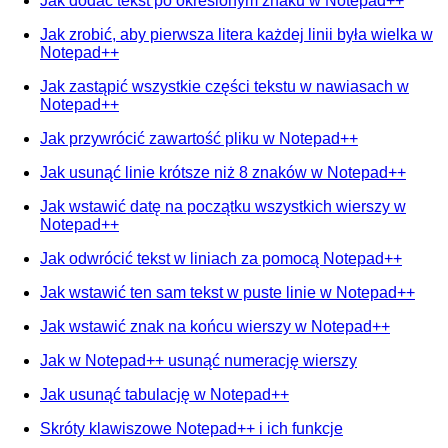
Jak dodać tekst po określonym znaku w Notepad++
Jak zrobić, aby pierwsza litera każdej linii była wielka w
Notepad++
Jak zastąpić wszystkie części tekstu w nawiasach w
Notepad++
Jak przywrócić zawartość pliku w Notepad++
Jak usunąć linie krótsze niż 8 znaków w Notepad++
Jak wstawić datę na początku wszystkich wierszy w
Notepad++
Jak odwrócić tekst w liniach za pomocą Notepad++
Jak wstawić ten sam tekst w puste linie w Notepad++
Jak wstawić znak na końcu wierszy w Notepad++
Jak w Notepad++ usunąć numerację wierszy
Jak usunąć tabulację w Notepad++
Skróty klawiszowe Notepad++ i ich funkcje