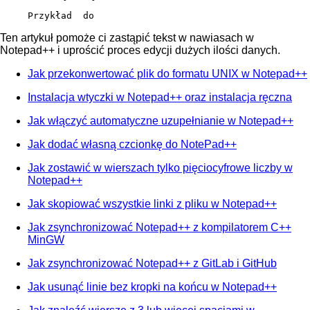
Przykład  do 
Ten artykuł pomoże ci zastąpić tekst w nawiasach w
Notepad++ i uprościć proces edycji dużych ilości danych.
Jak przekonwertować plik do formatu UNIX w Notepad++
Instalacja wtyczki w Notepad++ oraz instalacja ręczna
Jak włączyć automatyczne uzupełnianie w Notepad++
Jak dodać własną czcionkę do NotePad++
Jak zostawić w wierszach tylko pięciocyfrowe liczby w
Notepad++
Jak skopiować wszystkie linki z pliku w Notepad++
Jak zsynchronizować Notepad++ z kompilatorem C++
MinGW
Jak zsynchronizować Notepad++ z GitLab i GitHub
Jak usunąć linie bez kropki na końcu w Notepad++