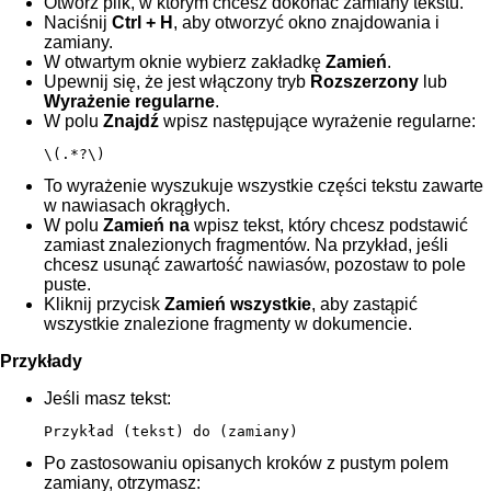
Otwórz plik, w którym chcesz dokonać zamiany tekstu.
Naciśnij
Ctrl + H
, aby otworzyć okno znajdowania i
zamiany.
W otwartym oknie wybierz zakładkę
Zamień
.
Upewnij się, że jest włączony tryb
Rozszerzony
lub
Wyrażenie regularne
.
W polu
Znajdź
wpisz następujące wyrażenie regularne:
\(.*?\)
To wyrażenie wyszukuje wszystkie części tekstu zawarte
w nawiasach okrągłych.
W polu
Zamień na
wpisz tekst, który chcesz podstawić
zamiast znalezionych fragmentów. Na przykład, jeśli
chcesz usunąć zawartość nawiasów, pozostaw to pole
puste.
Kliknij przycisk
Zamień wszystkie
, aby zastąpić
wszystkie znalezione fragmenty w dokumencie.
Przykłady
Jeśli masz tekst:
Przykład (tekst) do (zamiany)
Po zastosowaniu opisanych kroków z pustym polem
zamiany, otrzymasz: