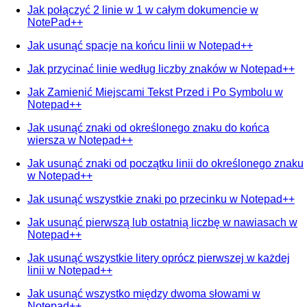
Jak połączyć 2 linie w 1 w całym dokumencie w
NotePad++
Jak usunąć spacje na końcu linii w Notepad++
Jak przycinać linie według liczby znaków w Notepad++
Jak Zamienić Miejscami Tekst Przed i Po Symbolu w
Notepad++
Jak usunąć znaki od określonego znaku do końca
wiersza w Notepad++
Jak usunąć znaki od początku linii do określonego znaku
w Notepad++
Jak usunąć wszystkie znaki po przecinku w Notepad++
Jak usunąć pierwszą lub ostatnią liczbę w nawiasach w
Notepad++
Jak usunąć wszystkie litery oprócz pierwszej w każdej
linii w Notepad++
Jak usunąć wszystko między dwoma słowami w
Notepad++