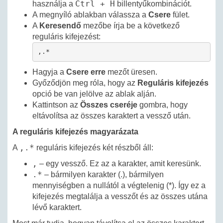
Ctrl + H
használja a
billentyűkombinációt.
A megnyíló ablakban válassza a
Csere
fület.
A
Keresendő
mezőbe írja be a következő
reguláris kifejezést:
,.*
Hagyja a
Csere erre
mezőt üresen.
Győződjön meg róla, hogy az
Reguláris kifejezés
opció be van jelölve az ablak alján.
Kattintson az
Összes cseréje
gombra, hogy
eltávolítsa az összes karaktert a vessző után.
A reguláris kifejezés magyarázata
,.*
A
reguláris kifejezés két részből áll:
,
– egy vessző. Ez az a karakter, amit keresünk.
.*
– bármilyen karakter (.), bármilyen
mennyiségben a nullától a végtelenig (*). Így ez a
kifejezés megtalálja a vesszőt és az összes utána
lévő karaktert.