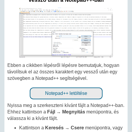
vessző után a Notepad++-ban
Ebben a cikkben lépésről lépésre bemutatjuk, hogyan
távolítsuk el az összes karaktert egy vessző után egy
szövegben a Notepad++ segítségével.
Notepad++ letöltése
Nyissa meg a szerkeszteni kívánt fájlt a Notepad++-ban.
Ehhez kattintson a
Fájl
→
Megnyitás
menüpontra, és
válassza ki a kívánt fájlt.
Kattintson a
Keresés
→
Csere
menüpontra, vagy