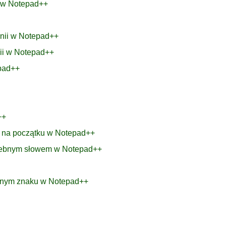
r w Notepad++
inii w Notepad++
nii w Notepad++
epad++
++
m na początku w Notepad++
trzebnym słowem w Notepad++
lonym znaku w Notepad++