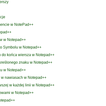
erszy
cje
umencie w NotePad++
tepad++
ków w Notepad++
 Po Symbolu w Notepad++
u do końca wiersza w Notepad++
 określonego znaku w Notepad++
nku w Notepad++
bę w nawiasach w Notepad++
wszej w każdej linii w Notepad++
łowami w Notepad++
Notepad++