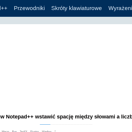
d++
Przewodniki
Skróty klawiaturowe
Wyrażeni
 w Notepad++ wstawić spację między słowami a licz