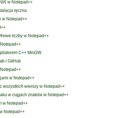
UNIX w Notepad++
stalacja ręczna
ie w Notepad++
d++
cyfrowe liczby w Notepad++
w Notepad++
mpilatorem C++ MinGW
ab i GitHub
w Notepad++
acjami w Notepad++
ec wszystkich wierszy w Notepad++
znaku w ciągach znaków w Notepad++
ch w Notepad++
h w Notepad++