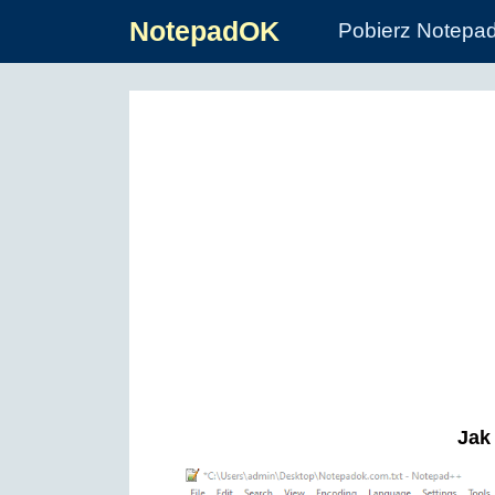
NotepadOK
Pobierz Notepa
Jak