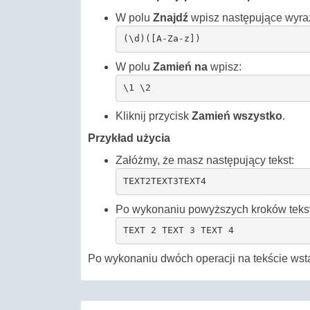
W polu
Znajdź
wpisz następujące wyraż
(\d)([A-Za-z])
W polu
Zamień na
wpisz:
\1 \2
Kliknij przycisk
Zamień wszystko
.
Przykład użycia
Załóżmy, że masz następujący tekst:
TEXT2TEXT3TEXT4
Po wykonaniu powyższych kroków tekst
TEXT 2 TEXT 3 TEXT 4
Po wykonaniu dwóch operacji na tekście ws