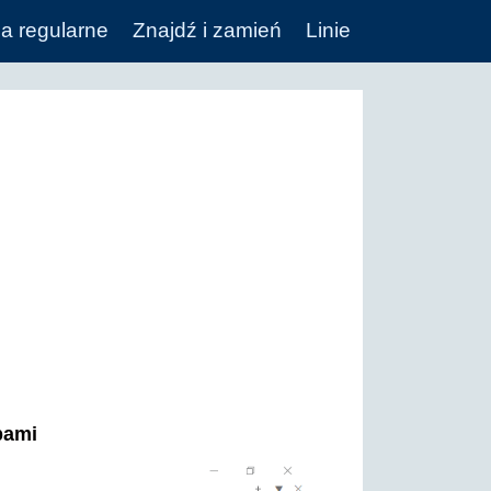
a regularne
Znajdź i zamień
Linie
bami