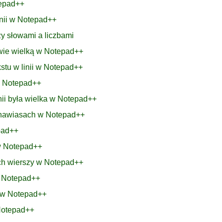
tepad++
linii w Notepad++
y słowami a liczbami
łowie wielką w Notepad++
stu w linii w Notepad++
w Notepad++
inii była wielka w Notepad++
w nawiasach w Notepad++
pad++
 w Notepad++
ich wierszy w Notepad++
ą Notepad++
e w Notepad++
Notepad++