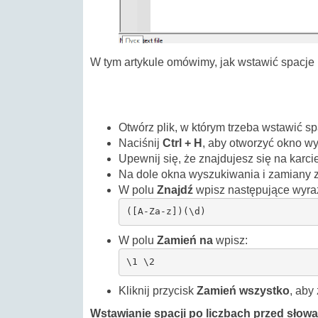
W tym artykule omówimy, jak wstawić spacje
Otwórz plik, w którym trzeba wstawić sp
Naciśnij
Ctrl + H
, aby otworzyć okno w
Upewnij się, że znajdujesz się na karci
Na dole okna wyszukiwania i zamiany 
W polu
Znajdź
wpisz następujące wyra
([A-Za-z])(\d)
W polu
Zamień na
wpisz:
\1 \2
Kliknij przycisk
Zamień wszystko
, aby
Wstawianie spacji po liczbach przed słow