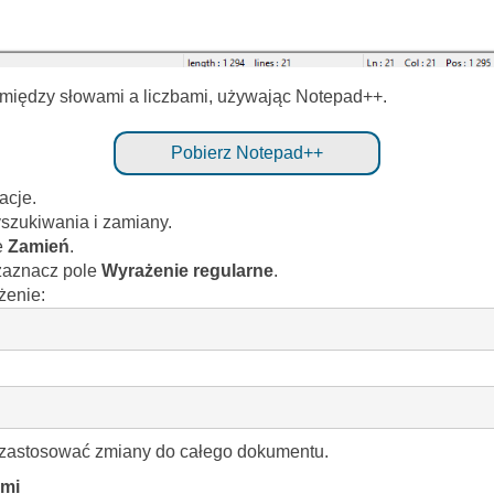
 między słowami a liczbami, używając Notepad++.
Pobierz Notepad++
acje.
yszukiwania i zamiany.
e
Zamień
.
zaznacz pole
Wyrażenie regularne
.
żenie:
 zastosować zmiany do całego dokumentu.
ami