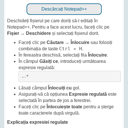
Descărcați Notepad++
Deschideți fișierul pe care doriți să-l editați în
Notepad++. Pentru a face acest lucru, faceți clic pe
Fișier
→
Deschidere
și selectați fișierul dorit.
Faceți clic pe
Căutare
→
Înlocuire
sau folosiți
Ctrl + H
combinația de taste
.
În fereastra deschisă, selectați fila
Înlocuire
.
În câmpul
Găsiți ce
, introduceți următoarea
expresie regulată:
,.*
Lăsați câmpul
Înlocuiți cu
gol.
Asigurați-vă că opțiunea
Expresie regulată
este
selectată în partea de jos a ferestrei.
Faceți clic pe
Înlocuiește toate
pentru a șterge
toate caracterele după virgulă.
Explicația expresiei regulate