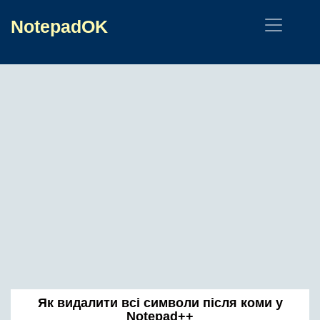
NotepadOK
Як видалити всі символи після коми у
Notepad++