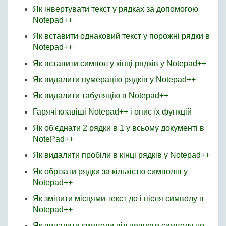
Як інвертувати текст у рядках за допомогою
Notepad++
Як вставити однаковий текст у порожні рядки в
Notepad++
Як вставити символ у кінці рядків у Notepad++
Як видалити нумерацію рядків у Notepad++
Як видалити табуляцію в Notepad++
Гарячі клавіші Notepad++ і опис їх функцій
Як об'єднати 2 рядки в 1 у всьому документі в
NotePad++
Як видалити пробіли в кінці рядків у Notepad++
Як обрізати рядки за кількістю символів у
Notepad++
Як змінити місцями текст до і після символу в
Notepad++
Як видалити символи від певного символу до