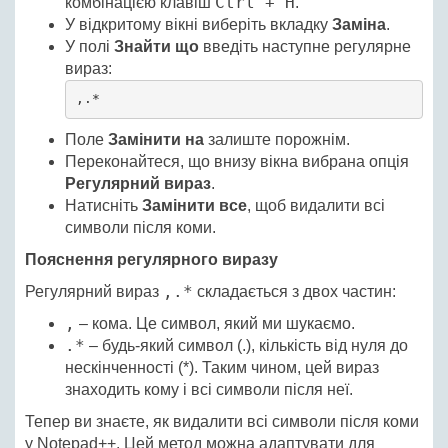
Ctrl + H
комбінацією клавіш
.
У відкритому вікні виберіть вкладку
Заміна
.
У полі
Знайти що
введіть наступне регулярне
вираз:
,.*
Поле
Замінити на
залиште порожнім.
Переконайтеся, що внизу вікна вибрана опція
Регулярний вираз
.
Натисніть
Замінити все
, щоб видалити всі
символи після коми.
Пояснення регулярного виразу
,.*
Регулярний вираз
складається з двох частин:
,
– кома. Це символ, який ми шукаємо.
.*
– будь-який символ (.), кількість від нуля до
нескінченності (*). Таким чином, цей вираз
знаходить кому і всі символи після неї.
Тепер ви знаєте, як видалити всі символи після коми
у Notepad++. Цей метод можна адаптувати для