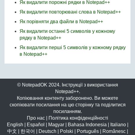
Як видалити порожні рядки в Notepad++
Як видалити повторювані слова в Notepad++
Як порівняти два файли в Notepad++
Як видалити останні 5 символів у кожному
рядку в Notepad++
Як видалити перші 5 символів у кожному рядку
в Notepad++
© NotepadOK 2024. Інструкції з використання
Notepad++.
Копіювання контенту заборонено. Ви можете
скопіювати посилання на цю сторінку та поділитися
посиланням.
Про нас
|
Політика конфіденційності
English
|
Español
|
Magyar
|
Bahasa Indonesia
|
Italiano
|
中文
|
한국어
|
Deutsch
|
Polski
|
Português
|
Românesc
|