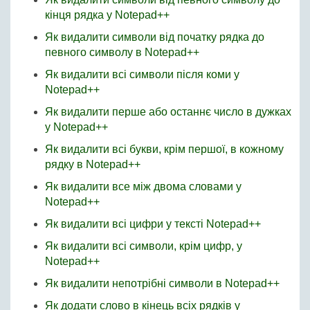
кінця рядка у Notepad++
Як видалити символи від початку рядка до
певного символу в Notepad++
Як видалити всі символи після коми у
Notepad++
Як видалити перше або останнє число в дужках
у Notepad++
Як видалити всі букви, крім першої, в кожному
рядку в Notepad++
Як видалити все між двома словами у
Notepad++
Як видалити всі цифри у тексті Notepad++
Як видалити всі символи, крім цифр, у
Notepad++
Як видалити непотрібні символи в Notepad++
Як додати слово в кінець всіх рядків у