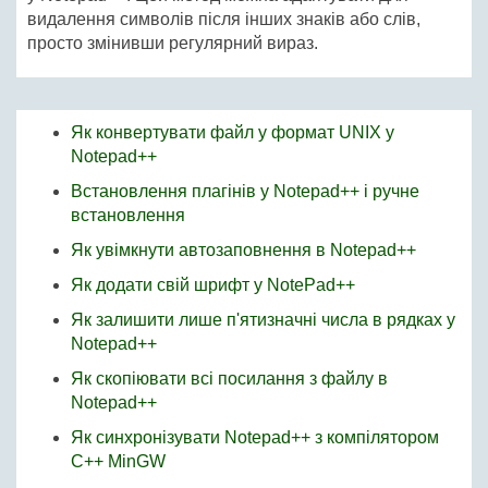
видалення символів після інших знаків або слів,
просто змінивши регулярний вираз.
Як конвертувати файл у формат UNIX у
Notepad++
Встановлення плагінів у Notepad++ і ручне
встановлення
Як увімкнути автозаповнення в Notepad++
Як додати свій шрифт у NotePad++
Як залишити лише п'ятизначні числа в рядках у
Notepad++
Як скопіювати всі посилання з файлу в
Notepad++
Як синхронізувати Notepad++ з компілятором
C++ MinGW