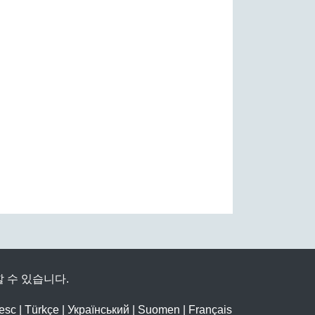
 수 있습니다.
esc
|
Türkçe
|
Український
|
Suomen
|
Français