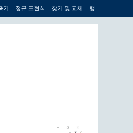
축키
정규 표현식
찾기 및 교체
행