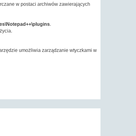
tarczane w postaci archiwów zawierających
les\Notepad++\plugins
.
życia.
narzędzie umożliwia zarządzanie wtyczkami w