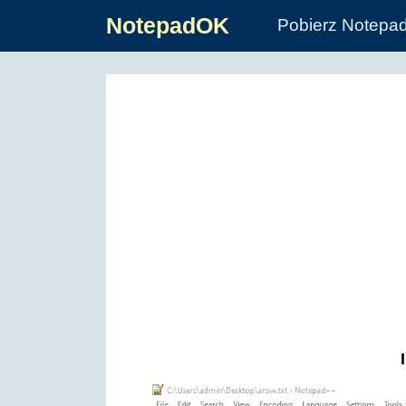
NotepadOK
Pobierz Notepa