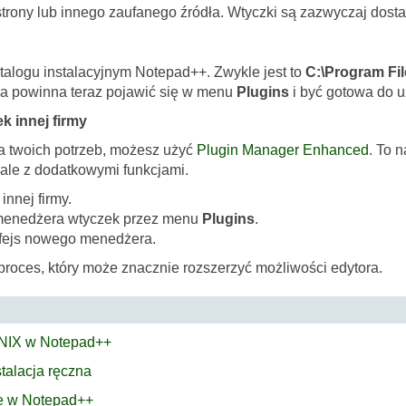
 strony lub innego zaufanego źródła. Wtyczki są zazwyczaj dos
talogu instalacyjnym Notepad++. Zwykle jest to
C:\Program Fi
 powinna teraz pojawić się w menu
Plugins
i być gotowa do u
k innej firmy
ia twoich potrzeb, możesz użyć
Plugin Manager Enhanced
. To 
ale z dodatkowymi funkcjami.
innej firmy.
menedżera wtyczek przez menu
Plugins
.
erfejs nowego menedżera.
proces, który może znacznie rozszerzyć możliwości edytora.
UNIX w Notepad++
stalacja ręczna
ie w Notepad++