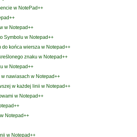
umencie w NotePad++
tepad++
ków w Notepad++
 Po Symbolu w Notepad++
u do końca wiersza w Notepad++
 określonego znaku w Notepad++
nku w Notepad++
bę w nawiasach w Notepad++
wszej w każdej linii w Notepad++
łowami w Notepad++
Notepad++
r w Notepad++
inii w Notepad++