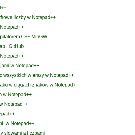
d++
cyfrowe liczby w Notepad++
w Notepad++
mpilatorem C++ MinGW
ab i GitHub
w Notepad++
acjami w Notepad++
ec wszystkich wierszy w Notepad++
znaku w ciągach znaków w Notepad++
ch w Notepad++
h w Notepad++
tepad++
linii w Notepad++
y słowami a liczbami