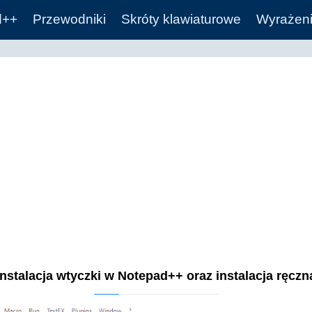
d++
Przewodniki
Skróty klawiaturowe
Wyrażeni
Instalacja wtyczki w Notepad++ oraz instalacja ręczn