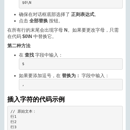
$0\N
确保在对话框底部选择了
正则表达式
。
点击
全部替换
按钮。
在所有行的末尾会出现字母
N
。如果要更改字母，只需
在代码
$0\N
中替换它。
第二种方法
在
查找
字段中输入：
$
如果要添加逗号，在
替换为：
字段中输入：
,
插入字符的代码示例
// 原始文本：

行1

行2

行3
