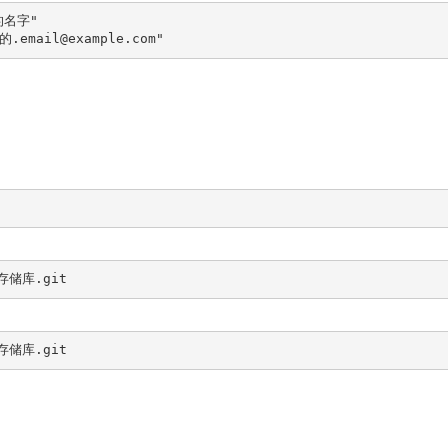
的名字"

的.email@example.com"
_存储库.git
_存储库.git