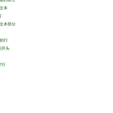
加文本
写
的文本部分
符的行
的开头
空行