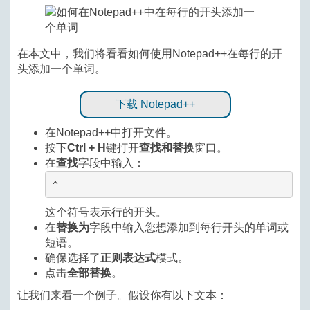
在本文中，我们将看看如何使用Notepad++在每行的开
头添加一个单词。
下载 Notepad++
在Notepad++中打开文件。
按下
Ctrl + H
键打开
查找和替换
窗口。
在
查找
字段中输入：
^
这个符号表示行的开头。
在
替换为
字段中输入您想添加到每行开头的单词或
短语。
确保选择了
正则表达式
模式。
点击
全部替换
。
让我们来看一个例子。假设你有以下文本：