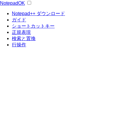
NotepadOK
Notepad++ ダウンロード
ガイド
ショートカットキー
正規表現
検索と置換
行操作