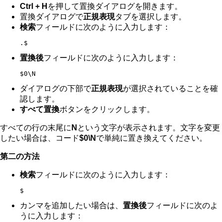
Ctrl + H
を押して置換ダイアログを開きます。
置換ダイアログで
正規表現
タブを選択します。
検索
フィールドに次のように入力します：
.$
置換後
フィールドに次のように入力します：
$0\N
ダイアログの下部で
正規表現
が選択されていることを確
認します。
すべて置換
ボタンをクリックします。
すべての行の末尾に
N
という文字が表示されます。文字を変更
したい場合は、コード
$0\N
で単純に置き換えてください。
第二の方法
検索
フィールドに次のように入力します：
$
カンマを追加したい場合は、
置換後
フィールドに次のよ
うに入力します：