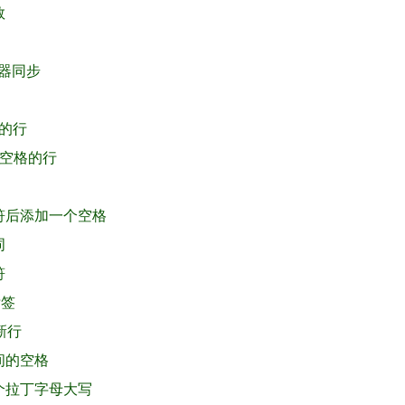
数
编译器同步
号的行
多空格的行
字符后添加一个空格
词
符
标签
次新行
之间的空格
一个拉丁字母大写