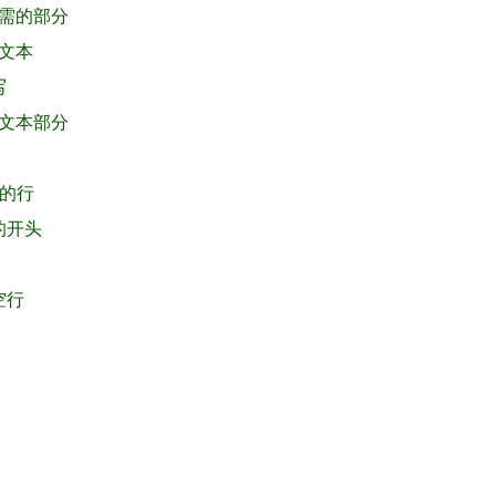
所需的部分
加文本
写
的文本部分
符的行
的开头
空行