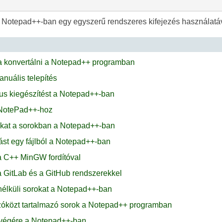
 Notepad++-ban egy egyszerű rendszeres kifejezés használatáv
a konvertálni a Notepad++ programban
nuális telepítés
us kiegészítést a Notepad++-ban
 NotePad++-hoz
kat a sorokban a Notepad++-ban
ást egy fájlból a Notepad++-ban
a C++ MinGW fordítóval
a GitLab és a GitHub rendszerekkel
 nélküli sorokat a Notepad++-ban
zóközt tartalmazó sorok a Notepad++ programban
 végére a Notepad++-ban