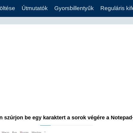
öltése
Útmutatók
Gyorsbillentyűk
Reguláris ki
 szúrjon be egy karaktert a sorok végére a Notepa