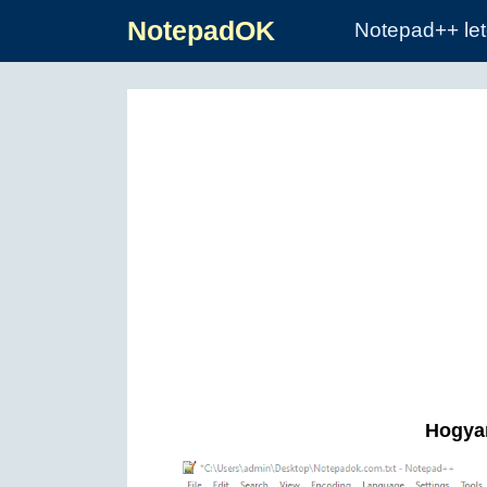
NotepadOK
Notepad++ let
Hogyan