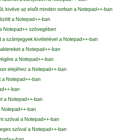
tűt, kivéve az elsőt minden sorban a Notepad++-ban
között a Notepad++-ban
t a Notepad++ szövegében
rt a számjegyek kivételével a Notepad++-ban
araktereket a Notepad++-ban
végére a Notepad++-ban
sor elejéhez a Notepad++-ban
t a Notepad++-ban
pad++-ban
get a Notepad++-ban
 a Notepad++-ban
ánt szóval a Notepad++-ban
sleges szóval a Notepad++-ban
tepad++-ban