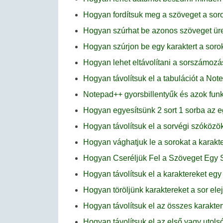
Hogyan fordítsuk meg a szöveget a so
Hogyan szúrhat be azonos szöveget ür
Hogyan szúrjon be egy karaktert a sor
Hogyan lehet eltávolítani a sorszámoz
Hogyan távolítsuk el a tabulációt a No
Notepad++ gyorsbillentyűk és azok funk
Hogyan egyesítsünk 2 sort 1 sorba a
Hogyan távolítsuk el a sorvégi szóköz
Hogyan vághatjuk le a sorokat a karak
Hogyan Cseréljük Fel a Szöveget Egy 
Hogyan távolítsuk el a karaktereket egy
Hogyan töröljünk karaktereket a sor el
Hogyan távolítsuk el az összes karakte
Hogyan távolítsuk el az első vagy utol