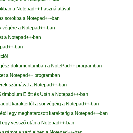
rokban a Notepad++ használatával
es sorokba a Notepad++-ban
ok végére a Notepad++-ban
ást a Notepad++-ban
tepad++-ban
ciói
z egész dokumentumban a NotePad++ programban
öket a Notepad++ programban
terek számával a Notepad++-ban
Szimbólum Előtt és Után a Notepad++-ban
 adott karaktertől a sor végéig a Notepad++-ban
ejétől egy meghatározott karakterig a Notepad++-ban
rt egy vessző után a Notepad++-ban
só számot a zárójelben a Notepad++-ban