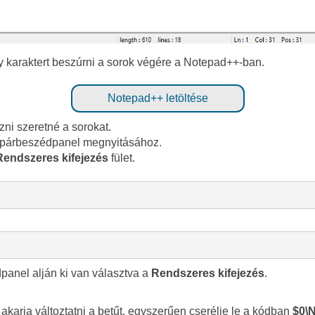
y karaktert beszúrni a sorok végére a Notepad++-ban.
Notepad++ letöltése
ni szeretné a sorokat.
 párbeszédpanel megnyitásához.
Rendszeres kifejezés
fület.
panel alján ki van választva a
Rendszeres kifejezés
.
karja változtatni a betűt, egyszerűen cserélje le a kódban
$0\