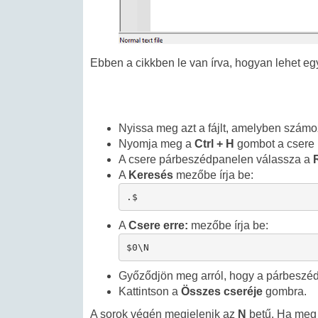
Ebben a cikkben le van írva, hogyan lehet eg
Nyissa meg azt a fájlt, amelyben számoz
Nyomja meg a
Ctrl + H
gombot a csere
A csere párbeszédpanelen válassza a
A
Keresés
mezőbe írja be:
.$
A
Csere erre:
mezőbe írja be:
$0\N
Győződjön meg arról, hogy a párbeszéd
Kattintson a
Összes cseréje
gombra.
A sorok végén megjelenik az
N
betű. Ha meg a