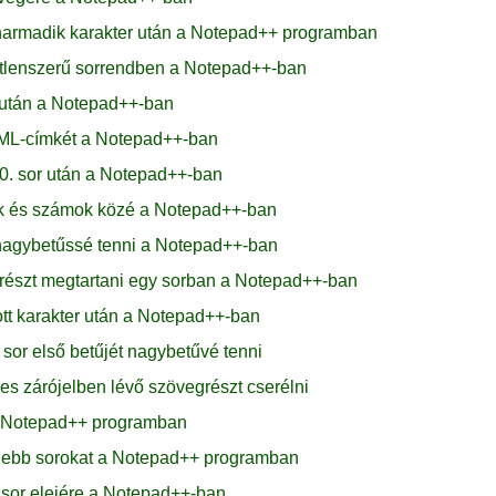
armadik karakter után a Notepad++ programban
etlenszerű sorrendben a Notepad++-ban
 után a Notepad++-ban
TML-címkét a Notepad++-ban
0. sor után a Notepad++-ban
ak és számok közé a Notepad++-ban
t nagybetűssé tenni a Notepad++-ban
részt megtartani egy sorban a Notepad++-ban
t karakter után a Notepad++-ban
or első betűjét nagybetűvé tenni
s zárójelben lévő szövegrészt cserélni
a a Notepad++ programban
videbb sorokat a Notepad++ programban
sor elejére a Notepad++-ban