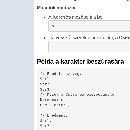
Második módszer
A
Keresés
mezőbe írja be:
$
Ha vesszőt szeretne hozzáadni, a
Cser
,
Példa a karakter beszúrására
// Eredeti szöveg:

Sor1

Sor2

Sor3

// Mezők a Csere párbeszédpanelen:

Keresés: $

Csere erre: ,

// Eredmény:

Sor1,

Sor2,
