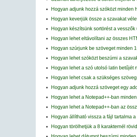
Hogyan adjunk hozzá szóközt minden h
Hogyan keverjük össze a szavakat vél
Hogyan készítsünk sortörést a vesszők
Hogyan lehet eltávolítani az összes H
Hogyan szúrjunk be szöveget minden 1
Hogyan lehet szóközt beszúrni a szav
Hogyan lehet a szó utolsó latin betűjé
Hogyan lehet csak a szükséges szöveg
Hogyan adjunk hozzá szöveget egy adot
Hogyan lehet a Notepad++-ban minden s
Hogyan lehet a Notepad++-ban az össze
Hogyan állítható vissza a fájl tartalm
Hogyan törölhetjük a 8 karakternél rö
Hogyan lehet dátumot beszúrni minden 