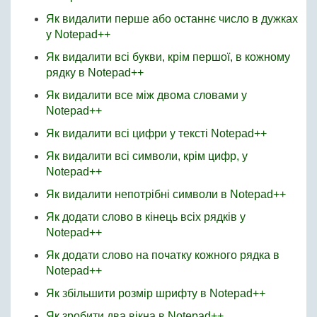
Як видалити перше або останнє число в дужках
у Notepad++
Як видалити всі букви, крім першої, в кожному
рядку в Notepad++
Як видалити все між двома словами у
Notepad++
Як видалити всі цифри у тексті Notepad++
Як видалити всі символи, крім цифр, у
Notepad++
Як видалити непотрібні символи в Notepad++
Як додати слово в кінець всіх рядків у
Notepad++
Як додати слово на початку кожного рядка в
Notepad++
Як збільшити розмір шрифту в Notepad++
Як зробити два вікна в Notepad++