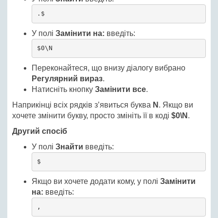
.$
У полі
Замінити на:
введіть:
$0\N
Переконайтеся, що внизу діалогу вибрано
Регулярний вираз
.
Натисніть кнопку
Замінити все
.
Наприкінці всіх рядків з’явиться буква
N
. Якщо ви
хочете змінити букву, просто змініть її в коді
$0\N
.
Другий спосіб
У полі
Знайти
введіть:
$
Якщо ви хочете додати кому, у полі
Замінити
на:
введіть:
,