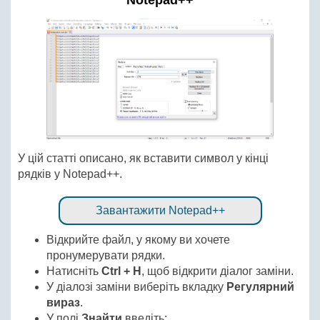
Notepad++
У цій статті описано, як вставити символ у кінці
рядків у Notepad++.
Завантажити Notepad++
Відкрийте файл, у якому ви хочете
пронумерувати рядки.
Натисніть
Ctrl + H
, щоб відкрити діалог заміни.
У діалозі заміни виберіть вкладку
Регулярний
вираз
.
У полі
Знайти
введіть: