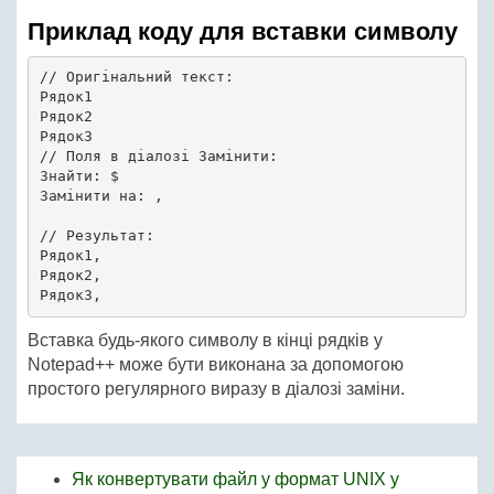
Приклад коду для вставки символу
// Оригінальний текст:

Рядок1

Рядок2

Рядок3

// Поля в діалозі Замінити:

Знайти: $

Замінити на: ,

// Результат:

Рядок1,

Рядок2,

Вставка будь-якого символу в кінці рядків у
Notepad++ може бути виконана за допомогою
простого регулярного виразу в діалозі заміни.
Як конвертувати файл у формат UNIX у