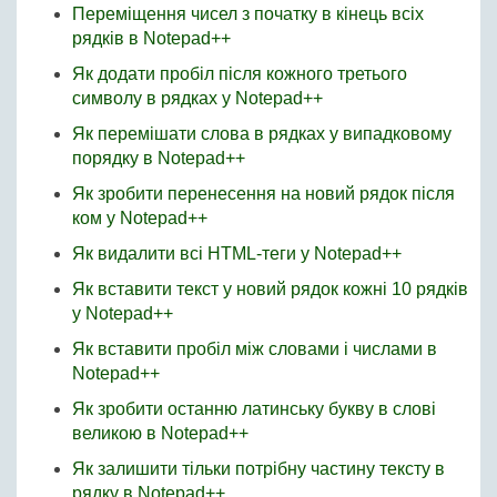
Переміщення чисел з початку в кінець всіх
рядків в Notepad++
Як додати пробіл після кожного третього
символу в рядках у Notepad++
Як перемішати слова в рядках у випадковому
порядку в Notepad++
Як зробити перенесення на новий рядок після
ком у Notepad++
Як видалити всі HTML-теги у Notepad++
Як вставити текст у новий рядок кожні 10 рядків
у Notepad++
Як вставити пробіл між словами і числами в
Notepad++
Як зробити останню латинську букву в слові
великою в Notepad++
Як залишити тільки потрібну частину тексту в
рядку в Notepad++