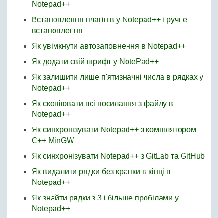
Notepad++
Встановлення плагінів у Notepad++ і ручне
встановлення
Як увімкнути автозаповнення в Notepad++
Як додати свій шрифт у NotePad++
Як залишити лише п'ятизначні числа в рядках у
Notepad++
Як скопіювати всі посилання з файлу в
Notepad++
Як синхронізувати Notepad++ з компілятором
C++ MinGW
Як синхронізувати Notepad++ з GitLab та GitHub
Як видалити рядки без крапки в кінці в
Notepad++
Як знайти рядки з 3 і більше пробілами у
Notepad++