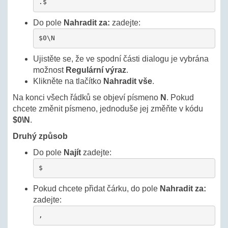
.$
Do pole
Nahradit za:
zadejte:
$0\N
Ujistěte se, že ve spodní části dialogu je vybrána
možnost
Regulární výraz
.
Klikněte na tlačítko
Nahradit vše
.
Na konci všech řádků se objeví písmeno
N
. Pokud
chcete změnit písmeno, jednoduše jej změňte v kódu
$0\N
.
Druhý způsob
Do pole
Najít
zadejte:
$
Pokud chcete přidat čárku, do pole
Nahradit za:
zadejte:
,