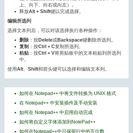
上、向下、向右或向左）。
释放
Alt + Shift
键以完成选择。
编辑所选列
选择文本列后，可以对该选择执行各种操作：
删除
：按
Delete
或
Backspace
键删除所选列。
复制
：按
Ctrl + C
复制所选列。
粘贴
：按
Ctrl + V
将剪贴板中的文本粘贴到所选列
中。
使用
Alt
、
Shift
和箭头键可以选择和编辑文本列。
如何在 Notepad++ 中将文件转换为 UNIX 格式
在 Notepad++ 中安装插件及手动安装
如何在 Notepad++ 中启用自动完成
如何将自定义字体添加到NotePad++
如何在Notepad++中只保留行中的五位数