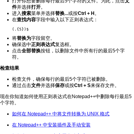
打开你想要删除每行最后5个字符的文件。为此，点击
文
件
并选择
打开
。
进入
搜索
菜单并选择
替换...
或按
Ctrl + H
。
在
查找内容
字段中输入以下正则表达式：
(.{5})$
将
替换为
字段留空。
确保选中
正则表达式
复选框。
点击
全部替换
按钮，以删除文件中所有行的最后5个字
符。
检查结果
检查文件，确保每行的最后5个字符已被删除。
通过点击
文件
并选择
保存
或按
Ctrl + S
来保存文件。
现在你知道如何使用正则表达式在Notepad++中删除每行最后5
个字符。
如何在 Notepad++ 中将文件转换为 UNIX 格式
在 Notepad++ 中安装插件及手动安装