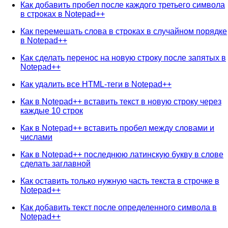
Как добавить пробел после каждого третьего символа
в строках в Notepad++
Как перемешать слова в строках в случайном порядке
в Notepad++
Как сделать перенос на новую строку после запятых в
Notepad++
Как удалить все HTML-теги в Notepad++
Как в Notepad++ вставить текст в новую строку через
каждые 10 строк
Как в Notepad++ вставить пробел между словами и
числами
Как в Notepad++ последнюю латинскую букву в слове
сделать заглавной
Как оставить только нужную часть текста в строчке в
Notepad++
Как добавить текст после определенного символа в
Notepad++