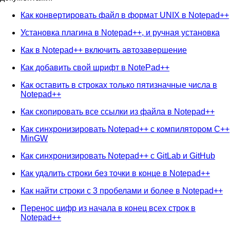
Как конвертировать файл в формат UNIX в Notepad++
Установка плагина в Notepad++, и ручная установка
Как в Notepad++ включить автозавершение
Как добавить свой шрифт в NotePad++
Как оставить в строках только пятизначные числа в
Notepad++
Как скопировать все ссылки из файла в Notepad++
Как синхронизировать Notepad++ с компилятором C++
MinGW
Как синхронизировать Notepad++ с GitLab и GitHub
Как удалить строки без точки в конце в Notepad++
Как найти строки с 3 пробелами и более в Notepad++
Перенос цифр из начала в конец всех строк в
Notepad++