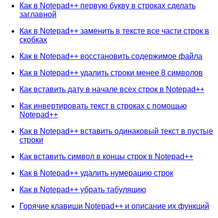
Как в Notepad++ первую букву в строках сделать
заглавной
Как в Notepad++ заменить в тексте все части строк в
скобках
Как в Notepad++ восстановить содержимое файла
Как в Notepad++ удалить строки менее 8 символов
Как вставить дату в начале всех строк в Notepad++
Как инвертировать текст в строках с помощью
Notepad++
Как в Notepad++ вставить одинаковый текст в пустые
строки
Как вставить символ в концы строк в Notepad++
Как в Notepad++ удалить нумерацию строк
Как в Notepad++ убрать табуляцию
Горячие клавиши Notepad++ и описание их функций