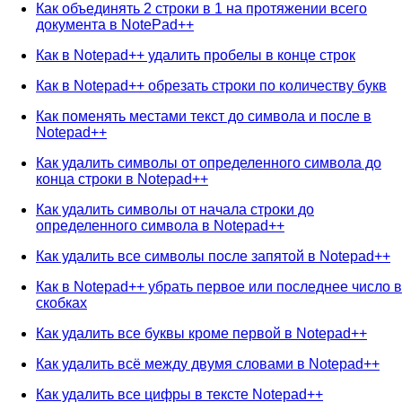
Как объединять 2 строки в 1 на протяжении всего
документа в NotePad++
Как в Notepad++ удалить пробелы в конце строк
Как в Notepad++ обрезать строки по количеству букв
Как поменять местами текст до символа и после в
Notepad++
Как удалить символы от определенного символа до
конца строки в Notepad++
Как удалить символы от начала строки до
определенного символа в Notepad++
Как удалить все символы после запятой в Notepad++
Как в Notepad++ убрать первое или последнее число в
скобках
Как удалить все буквы кроме первой в Notepad++
Как удалить всё между двумя словами в Notepad++
Как удалить все цифры в тексте Notepad++