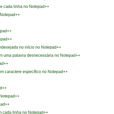
de cada linha no Notepad++
 Notepad++
+
epad++
tepad++
ndesejada no início no Notepad++
om uma palavra desnecessária no Notepad++
ad++
um caractere específico no Notepad++
ad++
 Notepad++
pad++
em cada linha no Notepad++