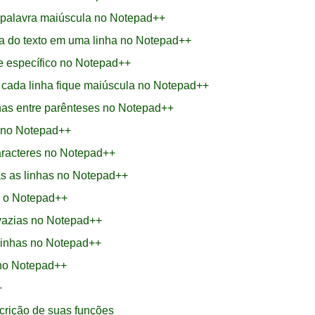
a palavra maiúscula no Notepad++
a do texto em uma linha no Notepad++
e específico no Notepad++
e cada linha fique maiúscula no Notepad++
nhas entre parênteses no Notepad++
 no Notepad++
aracteres no Notepad++
as as linhas no Notepad++
o o Notepad++
 vazias no Notepad++
 linhas no Notepad++
no Notepad++
+
crição de suas funções