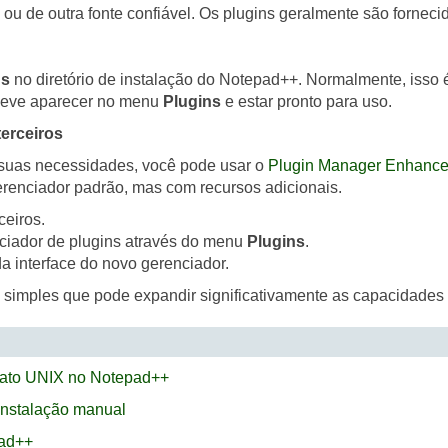
ial ou de outra fonte confiável. Os plugins geralmente são for
ns
no diretório de instalação do Notepad++. Normalmente, isso
 deve aparecer no menu
Plugins
e estar pronto para uso.
erceiros
 suas necessidades, você pode usar o
Plugin Manager Enhanc
renciador padrão, mas com recursos adicionais.
ceiros.
nciador de plugins através do menu
Plugins
.
da interface do novo gerenciador.
 simples que pode expandir significativamente as capacidades d
mato UNIX no Notepad++
 instalação manual
pad++