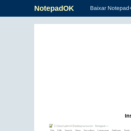
NotepadOK
Baixar Notepad
In