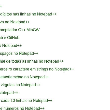
++
dígitos nas linhas no Notepad++
ivo no Notepad++
 compilador C++ MinGW
ab e GitHub
no Notepad++
espaços no Notepad++
inal de todas as linhas no Notepad++
rceiro caractere em strings no Notepad++
leatoriamente no Notepad++
 vírgulas no Notepad++
 Notepad++
a cada 10 linhas no Notepad++
s e números no Notepad++