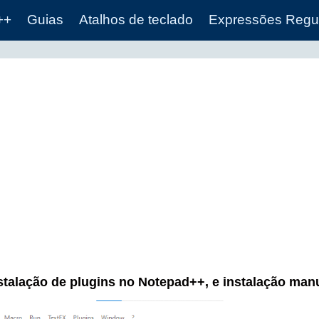
++
Guias
Atalhos de teclado
Expressões Regu
stalação de plugins no Notepad++, e instalação man