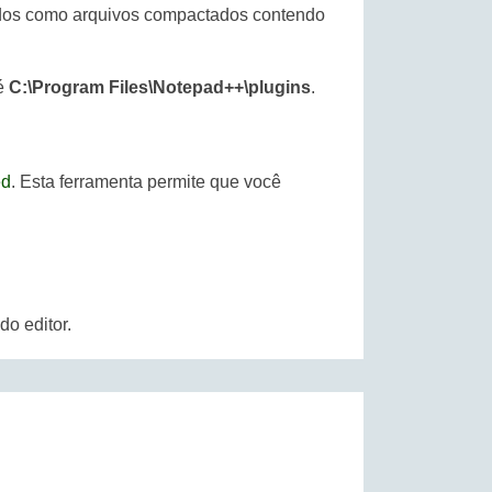
necidos como arquivos compactados contendo
 é
C:\Program Files\Notepad++\plugins
.
ed
. Esta ferramenta permite que você
o editor.