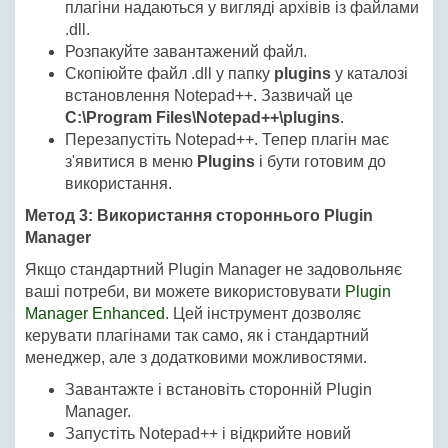
плагіни надаються у вигляді архівів із файлами
.dll.
Розпакуйте завантажений файл.
Скопіюйте файл .dll у папку
plugins
у каталозі
встановлення Notepad++. Зазвичай це
C:\Program Files\Notepad++\plugins
.
Перезапустіть Notepad++. Тепер плагін має
з'явитися в меню
Plugins
і бути готовим до
використання.
Метод 3: Використання стороннього Plugin
Manager
Якщо стандартний Plugin Manager не задовольняє
ваші потреби, ви можете використовувати
Plugin
Manager Enhanced
. Цей інструмент дозволяє
керувати плагінами так само, як і стандартний
менеджер, але з додатковими можливостями.
Завантажте і встановіть сторонній Plugin
Manager.
Запустіть Notepad++ і відкрийте новий