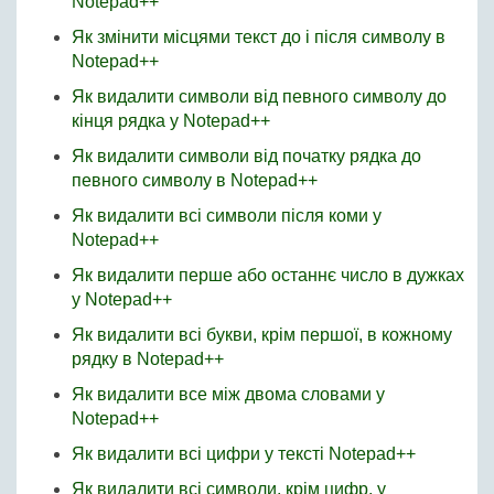
Notepad++
Як змінити місцями текст до і після символу в
Notepad++
Як видалити символи від певного символу до
кінця рядка у Notepad++
Як видалити символи від початку рядка до
певного символу в Notepad++
Як видалити всі символи після коми у
Notepad++
Як видалити перше або останнє число в дужках
у Notepad++
Як видалити всі букви, крім першої, в кожному
рядку в Notepad++
Як видалити все між двома словами у
Notepad++
Як видалити всі цифри у тексті Notepad++
Як видалити всі символи, крім цифр, у