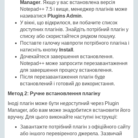
Manager
. Якщо у вас встановлена версія
Notepad++ 7.5 і вище, менеджер плагінів може
називатися
Plugins Admin
.
У вікні, що відкрилося, ви побачите список
доступних плагінів. Знайдіть потрібний плагін у
списку або скористайтеся рядком пошуку.
Поставте галочку навпроти потрібного плагіна і
натисніть кнопку
Install
.
Дочекайтеся завершення встановлення.
Notepad++ може запросити перезавантаження
для завершення процесу встановлення.
Після перезавантаження плагін буде
встановлений і готовий до використання.
Метод 2: Ручне встановлення плагіну
Іноді плагін може бути недоступний через Plugin
Manager, або вам може знадобитися встановити його
вручну. Для цього виконайте наступні інструкції:
Завантажте потрібний плагін з офіційного сайту
або іншого перевіреного джерела. Зазвичай