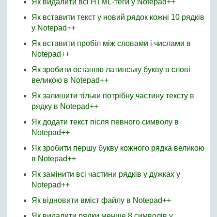
Як видалити всі HTML-теги у Notepad++
Як вставити текст у новий рядок кожні 10 рядків
у Notepad++
Як вставити пробіл між словами і числами в
Notepad++
Як зробити останню латинську букву в слові
великою в Notepad++
Як залишити тільки потрібну частину тексту в
рядку в Notepad++
Як додати текст після певного символу в
Notepad++
Як зробити першу букву кожного рядка великою
в Notepad++
Як замінити всі частини рядків у дужках у
Notepad++
Як відновити вміст файлу в Notepad++
Як видалити рядки менше 8 символів у