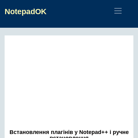
NotepadOK
Встановлення плагінів у Notepad++ і ручне