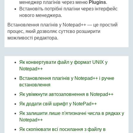
менеджер плагінів через меню
Plugins
.
Встановіть потрібні плагіни через інтерфейс
нового менеджера.
Встановлення плагінів у Notepad++ — це простий
процес, який дозволяє суттєво розширити
можливості редактора.
Як конвертувати файл у формат UNIX у
Notepad++
Встановлення плагінів у Notepad++ і ручне
встановлення
Як увімкнути автозаповнення в Notepad++
Як додати свій шрифт у NotePad++
Як залишити лише п'ятизначні числа в рядках у
Notepad++
Як скопіювати всі посилання з файлу в