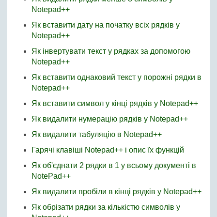
Notepad++
Як вставити дату на початку всіх рядків у
Notepad++
Як інвертувати текст у рядках за допомогою
Notepad++
Як вставити однаковий текст у порожні рядки в
Notepad++
Як вставити символ у кінці рядків у Notepad++
Як видалити нумерацію рядків у Notepad++
Як видалити табуляцію в Notepad++
Гарячі клавіші Notepad++ і опис їх функцій
Як об'єднати 2 рядки в 1 у всьому документі в
NotePad++
Як видалити пробіли в кінці рядків у Notepad++
Як обрізати рядки за кількістю символів у