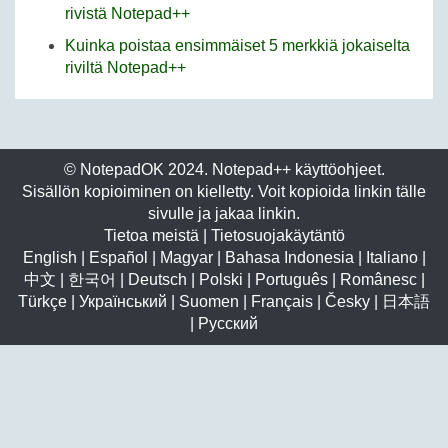
rivistä Notepad++
Kuinka poistaa ensimmäiset 5 merkkiä jokaiselta
riviltä Notepad++
© NotepadOK 2024. Notepad++ käyttöohjeet.
Sisällön kopioiminen on kielletty. Voit kopioida linkin tälle
sivulle ja jakaa linkin.
Tietoa meistä
|
Tietosuojakäytäntö
English
|
Español
|
Magyar
|
Bahasa Indonesia
|
Italiano
|
中文
|
한국어
|
Deutsch
|
Polski
|
Português
|
Românesc
|
Türkçe
|
Український
|
Suomen
|
Français
|
Česky
|
日本語
|
Русский