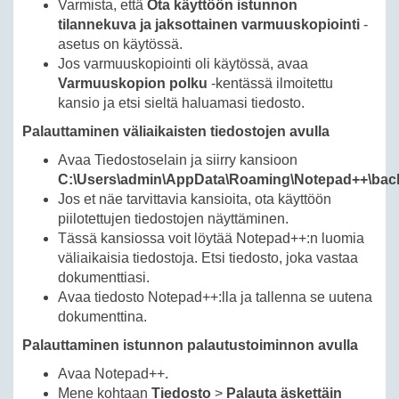
Varmista, että
Ota käyttöön istunnon
tilannekuva ja jaksottainen varmuuskopiointi
-
asetus on käytössä.
Jos varmuuskopiointi oli käytössä, avaa
Varmuuskopion polku
-kentässä ilmoitettu
kansio ja etsi sieltä haluamasi tiedosto.
Palauttaminen väliaikaisten tiedostojen avulla
Avaa Tiedostoselain ja siirry kansioon
C:\Users\admin\AppData\Roaming\Notepad++\bac
Jos et näe tarvittavia kansioita, ota käyttöön
piilotettujen tiedostojen näyttäminen.
Tässä kansiossa voit löytää Notepad++:n luomia
väliaikaisia tiedostoja. Etsi tiedosto, joka vastaa
dokumenttiasi.
Avaa tiedosto Notepad++:lla ja tallenna se uutena
dokumenttina.
Palauttaminen istunnon palautustoiminnon avulla
Avaa Notepad++.
Mene kohtaan
Tiedosto
>
Palauta äskettäin