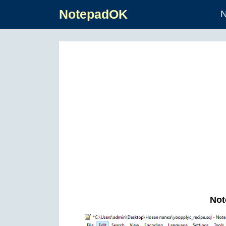
NotepadOK
N
Not