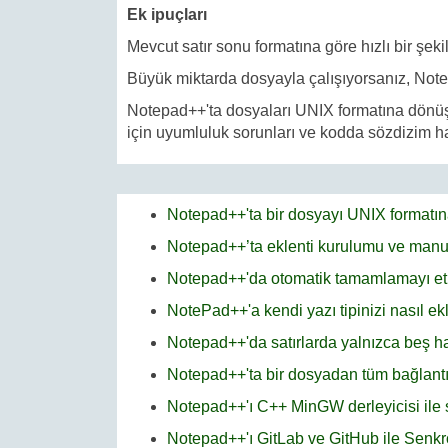
Ek ipuçları
Mevcut satır sonu formatına göre hızlı bir şeki
Büyük miktarda dosyayla çalışıyorsanız, Notep
Notepad++'ta dosyaları UNIX formatına dönüştürm
için uyumluluk sorunları ve kodda sözdizim h
Notepad++'ta bir dosyayı UNIX formatın
Notepad++’ta eklenti kurulumu ve manu
Notepad++'da otomatik tamamlamayı et
NotePad++'a kendi yazı tipinizi nasıl ekl
Notepad++'da satırlarda yalnızca beş han
Notepad++'ta bir dosyadan tüm bağlantıl
Notepad++'ı C++ MinGW derleyicisi ile
Notepad++'ı GitLab ve GitHub ile Senk