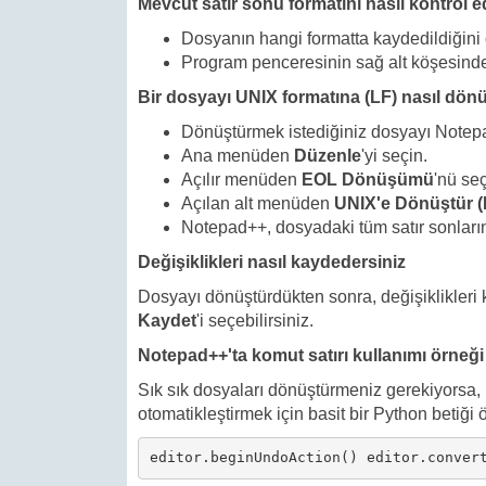
Mevcut satır sonu formatını nasıl kontrol e
Dosyanın hangi formatta kaydedildiğini
Program penceresinin sağ alt köşesinde
Bir dosyayı UNIX formatına (LF) nasıl dö
Dönüştürmek istediğiniz dosyayı Notepa
Ana menüden
Düzenle
'yi seçin.
Açılır menüden
EOL Dönüşümü
'nü seç
Açılan alt menüden
UNIX'e Dönüştür (
Notepad++, dosyadaki tüm satır sonların
Değişiklikleri nasıl kaydedersiniz
Dosyayı dönüştürdükten sonra, değişiklikler
Kaydet
'i seçebilirsiniz.
Notepad++'ta komut satırı kullanımı örneği
Sık sık dosyaları dönüştürmeniz gerekiyorsa
otomatikleştirmek için basit bir Python betiği 
editor.beginUndoAction() editor.conver