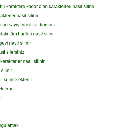
bir karaktere kadar olan karakterleri nasıl silinir
terler nasıl silinir
on sayıyı nasıl kaldırırsınız
aki tüm harfleri nasıl silinir
yi nasıl silinir
l silersiniz
rakterler nasıl silinir
silinir
l kelime eklenir
 ekleme
ır
urgulamak