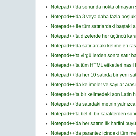
Notepad++'da sonunda nokta olmayan satı
Notepad++'da 3 veya daha fazla boşluk i
Notepad++ ile tüm satırlardaki baştaki s
Notepad++'ta dizelerde her üçüncü kara
Notepad++'da satırlardaki kelimeleri rastg
Notepad++'ta virgüllerden sonra satır ba
Notepad++'ta tüm HTML etiketleri nasıl ka
Notepad++'da her 10 satırda bir yeni sa
Notepad++'da kelimeler ve sayılar arası
Notepad++'ta bir kelimedeki son Latin ha
Notepad++'da satırdaki metnin yalnızca g
Notepad++'ta belirli bir karakterden so
Notepad++'da her satırın ilk harfini bü
Notepad++'da parantez içindeki tüm metin