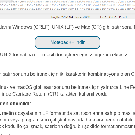
yalarını Windows (CRLF), UNIX (LF) ve Mac (CR) gibi satır sonu 
Notepad++ İndir
UNIX formatına (LF) nasıl dönüştüreceğinizi öğreneceksiniz.
, satır sonunu belirtmek için iki karakterin kombinasyonu olan 
nux ve macOS gibi, satır sonunu belirtmek için yalnızca Line Feed
inde Carriage Return (CR) karakteri kullanılıyordu.
den önemlidir
n, metin dosyalarının LF formatında satır sonlarına sahip olması sı
rının veya programların çalıştırılmasında hatalara neden olabilir.
k kodu ile çalışmak, satırların doğru bir şekilde formatlanmasını 