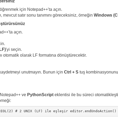
dersiniz
 öğrenmek için Notepad++'ta açın.
, mevcut satır sonu tanımını göreceksiniz, örneğin
Windows (C
nüştürürsünüz
d++'ta açın.
in.
LF)
'yi seçin.
ı otomatik olarak LF formatına dönüştürecektir.
i kaydetmeyi unutmayın. Bunun için
Ctrl + S
tuş kombinasyonunu 
, Notepad++ ve
PythonScript
eklentisi ile bu süreci otomatikleşt
örneği:
tEOL(2) # 2 UNIX (LF) ile eşleşir editor.endUndoAction()