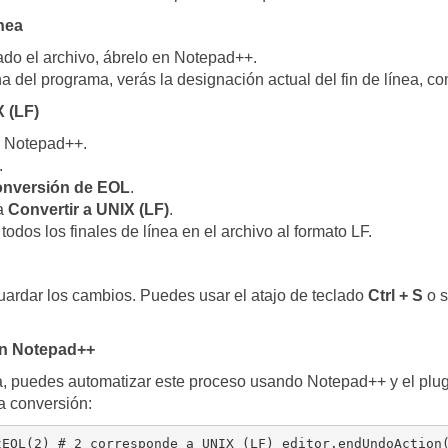
nea
do el archivo, ábrelo en Notepad++.
na del programa, verás la designación actual del fin de línea, 
 (LF)
n Notepad++.
.
nversión de EOL
.
na
Convertir a UNIX (LF)
.
dos los finales de línea en el archivo al formato LF.
guardar los cambios. Puedes usar el atajo de teclado
Ctrl + S
o s
en Notepad++
cia, puedes automatizar este proceso usando Notepad++ y el plu
a conversión:
tEOL(2) # 2 corresponde a UNIX (LF) editor.endUndoAction