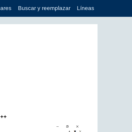
lares
Buscar y reemplazar
Líneas
d++