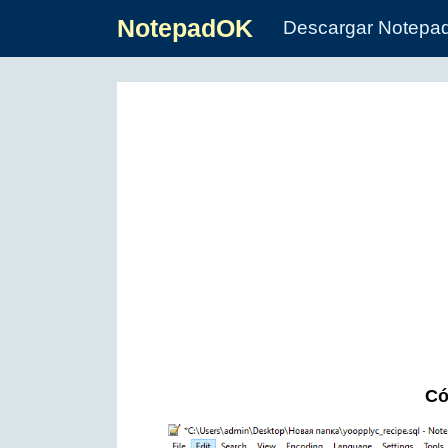
NotepadOK
Descargar Notepa
Có