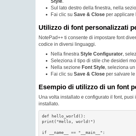
Style
.
Sul lato destro della finestra, nella sez
Fai clic su
Save & Close
per applicare 
Utilizzo di font personalizzati
NotePad++ ti consente di impostare font divers
codice in diversi linguaggi.
Nella finestra
Style Configurator
, sele
Seleziona il tipo di stile che desideri 
Nella sezione
Font Style
, seleziona un 
Fai clic su
Save & Close
per salvare le
Esempio di utilizzo di un font 
Una volta installato e configurato il font, puo
installato.
def hello_world():

print("Hello, world!")

if __name__ == "__main__":
