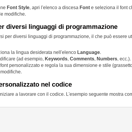
ione
Font Style
, apri l'elenco a discesa
Font
e seleziona il font c
le modifiche.
 per diversi linguaggi di programmazione
i per diversi linguaggi di programmazione, il che può essere uti
ziona la lingua desiderata nell'elenco
Language
.
modificare (ad esempio,
Keywords
,
Comments
,
Numbers
, ecc.).
font personalizzato e regola la sua dimensione e stile (grassetto,
 modifiche.
personalizzato nel codice
i iniziare a lavorare con il codice. L'esempio seguente mostra co