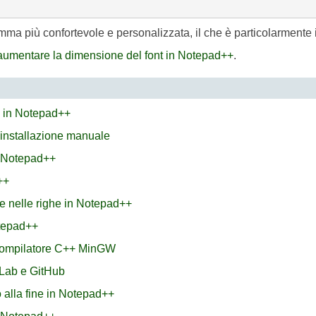
ramma più confortevole e personalizzata, il che è particolarmente
umentare la dimensione del font in Notepad++
.
X in Notepad++
 installazione manuale
n Notepad++
++
e nelle righe in Notepad++
otepad++
 compilatore C++ MinGW
Lab e GitHub
 alla fine in Notepad++