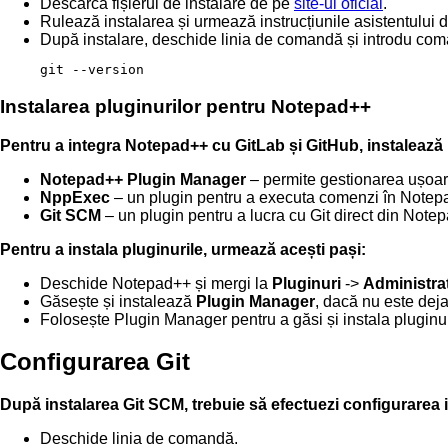
Descarcă fișierul de instalare de pe
site-ul oficial
.
Rulează instalarea și urmează instrucțiunile asistentului d
După instalare, deschide linia de comandă și introdu coma
git --version
Instalarea pluginurilor pentru Notepad++
Pentru a integra Notepad++ cu GitLab și GitHub, instalează 
Notepad++ Plugin Manager
– permite gestionarea ușoară
NppExec
– un plugin pentru a executa comenzi în Notep
Git SCM
– un plugin pentru a lucra cu Git direct din Note
Pentru a instala pluginurile, urmează acești pași:
Deschide Notepad++ și mergi la
Pluginuri
->
Administrat
Găsește și instalează
Plugin Manager
, dacă nu este deja
Folosește Plugin Manager pentru a găsi și instala pluginu
Configurarea Git
După instalarea Git SCM, trebuie să efectuezi configurarea in
Deschide linia de comandă.