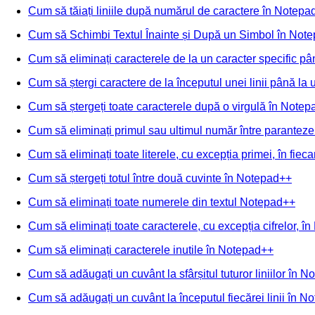
Cum să tăiați liniile după numărul de caractere în Notepa
Cum să Schimbi Textul Înainte și După un Simbol în Not
Cum să eliminați caracterele de la un caracter specific pân
Cum să ștergi caractere de la începutul unei linii până la
Cum să ștergeți toate caracterele după o virgulă în Note
Cum să eliminați primul sau ultimul număr între parantez
Cum să eliminați toate literele, cu excepția primei, în fiec
Cum să ștergeți totul între două cuvinte în Notepad++
Cum să eliminați toate numerele din textul Notepad++
Cum să eliminați toate caracterele, cu excepția cifrelor, 
Cum să eliminați caracterele inutile în Notepad++
Cum să adăugați un cuvânt la sfârșitul tuturor liniilor în 
Cum să adăugați un cuvânt la începutul fiecărei linii în 