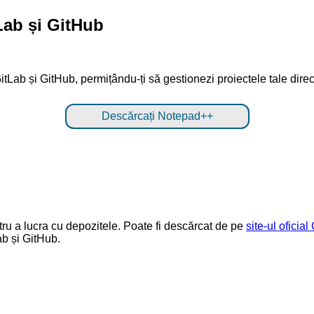
Lab și GitHub
itLab și GitHub, permițându-ți să gestionezi proiectele tale dire
Descărcați Notepad++
tru a lucra cu depozitele. Poate fi descărcat de pe
site-ul oficial 
ab și GitHub.