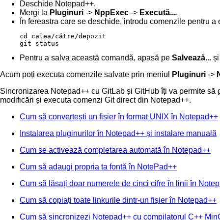
Deschide Notepad++.
Mergi la
Pluginuri
->
NppExec
->
Execută...
.
În fereastra care se deschide, introdu comenzile pentru a 
cd calea/către/depozit

git status
Pentru a salva această comandă, apasă pe
Salvează...
și
Acum poți executa comenzile salvate prin meniul
Pluginuri
->
Sincronizarea Notepad++ cu GitLab și GitHub îți va permite să ge
modificări și executa comenzi Git direct din Notepad++.
Cum să convertești un fișier în format UNIX în Notepad++
Instalarea pluginurilor în Notepad++ și instalare manuală
Cum se activează completarea automată în Notepad++
Cum să adaugi propria ta fontă în NotePad++
Cum să lăsați doar numerele de cinci cifre în linii în Not
Cum să copiați toate linkurile dintr-un fișier în Notepad++
Cum să sincronizezi Notepad++ cu compilatorul C++ Mi