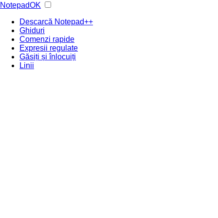
NotepadOK
Descarcă Notepad++
Ghiduri
Comenzi rapide
Expresii regulate
Găsiți și înlocuiți
Linii