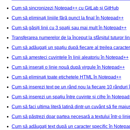
Cum să sincronizezi Notepad++ cu GitLab și GitHub
Cum să eliminați liniile fără punct la final în Notepad++
Cum să găsiți linii cu 3 spații sau mai mult în Notepad++
Transferarea numerelor de la început la sfârșitul tuturor li
Cum să adăugați un spațiu după fiecare al treilea caracter
Cum să amesteci cuvintele în linii aleatoriu în Notepad++
Cum să inserați o linie nouă după virgule în Notepad++
Cum să eliminați toate etichetele HTML în Notepad++
Cum să inserezi text pe un rând nou la fiecare 10 rânduri
Cum să inserezi un spațiu între cuvinte și cifre în Notepa
Cum să faci ultima literă latină dintr-un cuvânt să fie ma
Cum să păstrezi doar partea necesară a textului într-o lin
Cum să adăugați text după un caracter specific în Notep