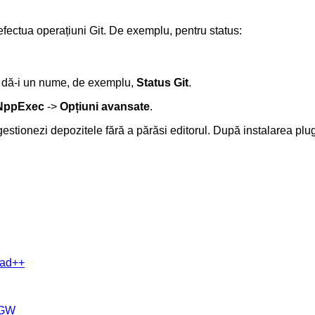
efectua operațiuni Git. De exemplu, pentru status:
 dă-i un nume, de exemplu,
Status Git
.
NppExec
->
Opțiuni avansate
.
stionezi depozitele fără a părăsi editorul. După instalarea plugi
epad++
nGW