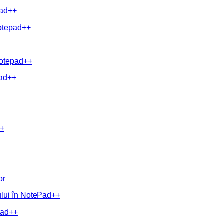
pad++
Notepad++
 Notepad++
pad++
++
or
tului în NotePad++
epad++