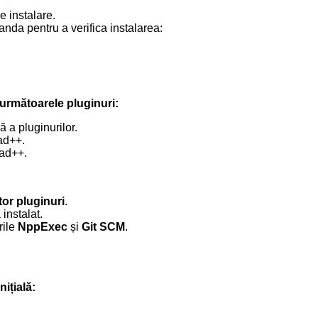
e instalare.
nda pentru a verifica instalarea:
următoarele pluginuri:
 a pluginurilor.
ad++.
pad++.
or pluginuri
.
 instalat.
rile
NppExec
și
Git SCM
.
ițială: