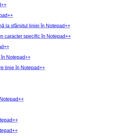
d++
epad++
ă la sfârșitul liniei în Notepad++
 un caracter specific în Notepad++
pad++
e în Notepad++
are linie în Notepad++
în Notepad++
Notepad++
Notepad++