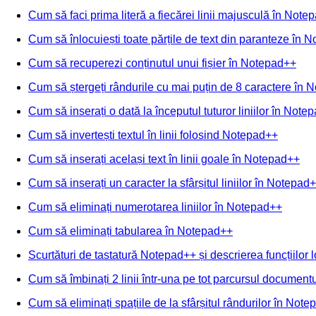
Cum să faci prima literă a fiecărei linii majusculă în Note
Cum să înlocuiești toate părțile de text din paranteze în 
Cum să recuperezi conținutul unui fișier în Notepad++
Cum să ștergeți rândurile cu mai puțin de 8 caractere în
Cum să inserați o dată la începutul tuturor liniilor în Note
Cum să invertești textul în linii folosind Notepad++
Cum să inserați același text în linii goale în Notepad++
Cum să inserați un caracter la sfârșitul liniilor în Notepad
Cum să eliminați numerotarea liniilor în Notepad++
Cum să eliminați tabularea în Notepad++
Scurtături de tastatură Notepad++ și descrierea funcțiilor l
Cum să îmbinați 2 linii într-una pe tot parcursul documen
Cum să eliminați spațiile de la sfârșitul rândurilor în Not