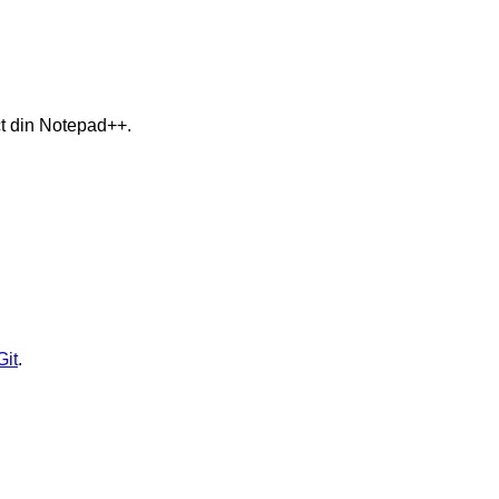
ct din Notepad++.
Git
.