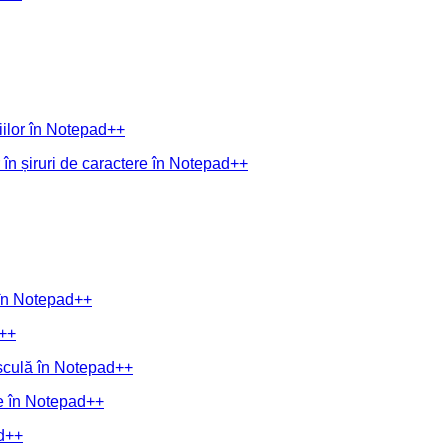
niilor în Notepad++
 în șiruri de caractere în Notepad++
 în Notepad++
d++
jusculă în Notepad++
ie în Notepad++
ad++