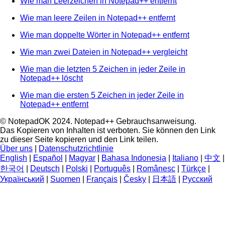
Wie man Leerzeichen in Notepad++ entfernt
Wie man leere Zeilen in Notepad++ entfernt
Wie man doppelte Wörter in Notepad++ entfernt
Wie man zwei Dateien in Notepad++ vergleicht
Wie man die letzten 5 Zeichen in jeder Zeile in
Notepad++ löscht
Wie man die ersten 5 Zeichen in jeder Zeile in
Notepad++ entfernt
© NotepadOK 2024. Notepad++ Gebrauchsanweisung.
Das Kopieren von Inhalten ist verboten. Sie können den Link
zu dieser Seite kopieren und den Link teilen.
Über uns
|
Datenschutzrichtlinie
English
|
Español
|
Magyar
|
Bahasa Indonesia
|
Italiano
|
中文
|
한국어
|
Deutsch
|
Polski
|
Português
|
Românesc
|
Türkçe
|
Український
|
Suomen
|
Français
|
Česky
|
日本語
|
Русский