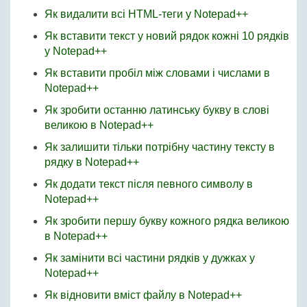
Як видалити всі HTML-теги у Notepad++
Як вставити текст у новий рядок кожні 10 рядків
у Notepad++
Як вставити пробіл між словами і числами в
Notepad++
Як зробити останню латинську букву в слові
великою в Notepad++
Як залишити тільки потрібну частину тексту в
рядку в Notepad++
Як додати текст після певного символу в
Notepad++
Як зробити першу букву кожного рядка великою
в Notepad++
Як замінити всі частини рядків у дужках у
Notepad++
Як відновити вміст файлу в Notepad++