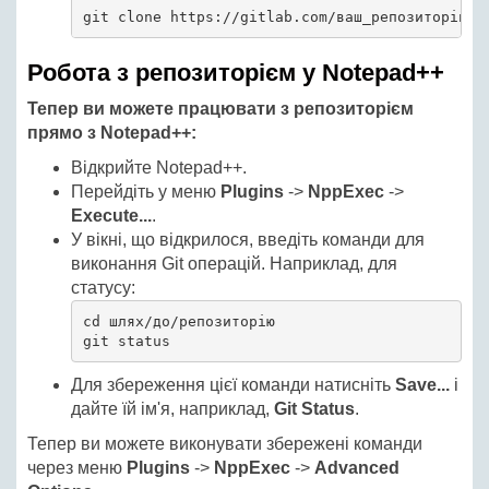
git clone https://gitlab.com/ваш_репозиторій.g
Робота з репозиторієм у Notepad++
Тепер ви можете працювати з репозиторієм
прямо з Notepad++:
Відкрийте Notepad++.
Перейдіть у меню
Plugins
->
NppExec
->
Execute...
.
У вікні, що відкрилося, введіть команди для
виконання Git операцій. Наприклад, для
статусу:
cd шлях/до/репозиторію

git status
Для збереження цієї команди натисніть
Save...
і
дайте їй ім'я, наприклад,
Git Status
.
Тепер ви можете виконувати збережені команди
через меню
Plugins
->
NppExec
->
Advanced