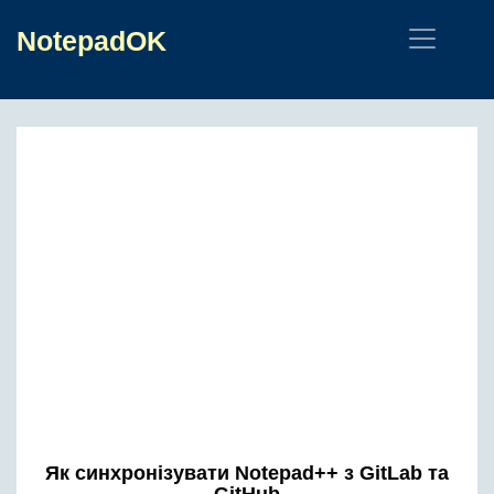
NotepadOK
Як синхронізувати Notepad++ з GitLab та