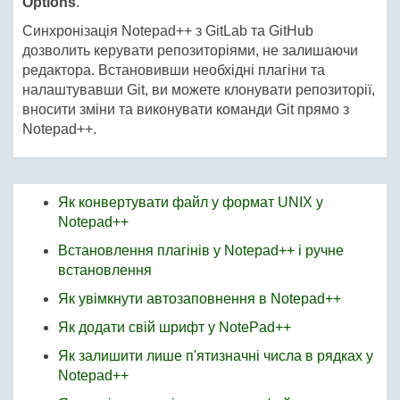
Options
.
Синхронізація Notepad++ з GitLab та GitHub
дозволить керувати репозиторіями, не залишаючи
редактора. Встановивши необхідні плагіни та
налаштувавши Git, ви можете клонувати репозиторії,
вносити зміни та виконувати команди Git прямо з
Notepad++.
Як конвертувати файл у формат UNIX у
Notepad++
Встановлення плагінів у Notepad++ і ручне
встановлення
Як увімкнути автозаповнення в Notepad++
Як додати свій шрифт у NotePad++
Як залишити лише п'ятизначні числа в рядках у
Notepad++