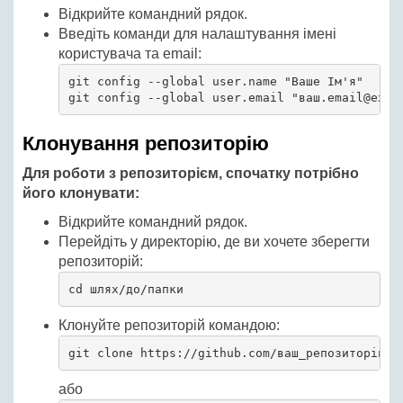
Відкрийте командний рядок.
Введіть команди для налаштування імені
користувача та email:
git config --global user.name "Ваше Ім'я"

git config --global user.email "ваш.email@exam
Клонування репозиторію
Для роботи з репозиторієм, спочатку потрібно
його клонувати:
Відкрийте командний рядок.
Перейдіть у директорію, де ви хочете зберегти
репозиторій:
cd шлях/до/папки
Клонуйте репозиторій командою:
git clone https://github.com/ваш_репозиторій.g
або