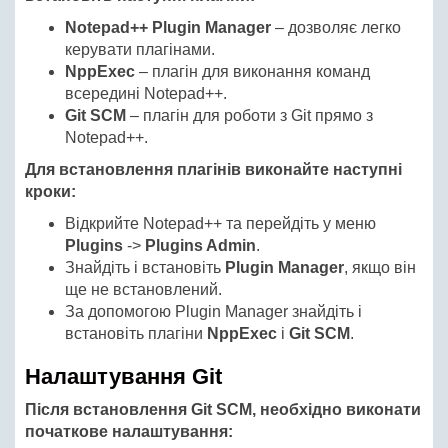
Notepad++ Plugin Manager
– дозволяє легко
керувати плагінами.
NppExec
– плагін для виконання команд
всередині Notepad++.
Git SCM
– плагін для роботи з Git прямо з
Notepad++.
Для встановлення плагінів виконайте наступні
кроки:
Відкрийте Notepad++ та перейдіть у меню
Plugins
->
Plugins Admin
.
Знайдіть і встановіть
Plugin Manager
, якщо він
ще не встановлений.
За допомогою Plugin Manager знайдіть і
встановіть плагіни
NppExec
і
Git SCM
.
Налаштування Git
Після встановлення Git SCM, необхідно виконати
початкове налаштування: