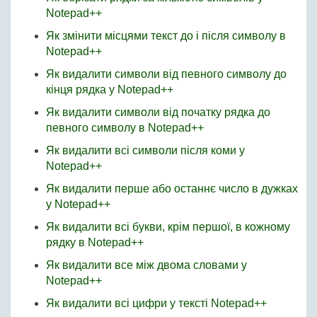
Notepad++
Як змінити місцями текст до і після символу в
Notepad++
Як видалити символи від певного символу до
кінця рядка у Notepad++
Як видалити символи від початку рядка до
певного символу в Notepad++
Як видалити всі символи після коми у
Notepad++
Як видалити перше або останнє число в дужках
у Notepad++
Як видалити всі букви, крім першої, в кожному
рядку в Notepad++
Як видалити все між двома словами у
Notepad++
Як видалити всі цифри у тексті Notepad++