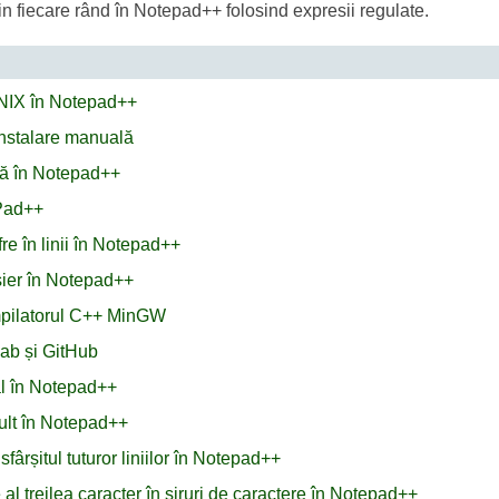
in fiecare rând în Notepad++ folosind expresii regulate.
 UNIX în Notepad++
 instalare manuală
ă în Notepad++
ePad++
re în linii în Notepad++
ișier în Notepad++
mpilatorul C++ MinGW
ab și GitHub
nal în Notepad++
mult în Notepad++
fârșitul tuturor liniilor în Notepad++
l treilea caracter în șiruri de caractere în Notepad++