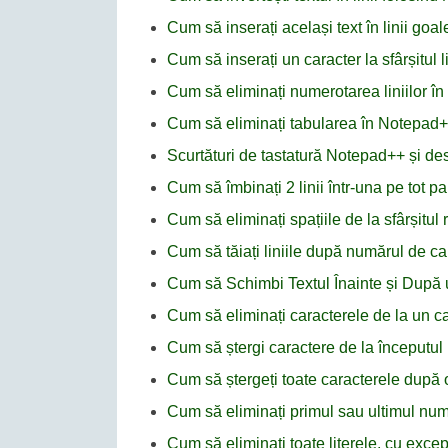
Cum să inserați același text în linii go
Cum să inserați un caracter la sfârșitul 
Cum să eliminați numerotarea liniilor î
Cum să eliminați tabularea în Notepad
Scurtături de tastatură Notepad++ și desc
Cum să îmbinați 2 linii într-una pe tot
Cum să eliminați spațiile de la sfârșitul
Cum să tăiați liniile după numărul de c
Cum să Schimbi Textul Înainte și După
Cum să eliminați caracterele de la un car
Cum să ștergi caractere de la începutul 
Cum să ștergeți toate caracterele după 
Cum să eliminați primul sau ultimul nu
Cum să eliminați toate literele, cu excep