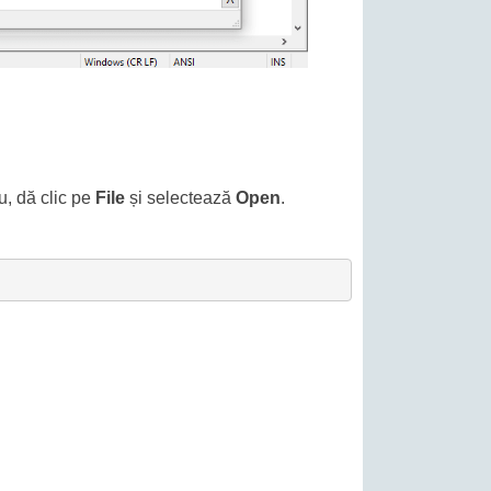
u, dă clic pe
File
și selectează
Open
.