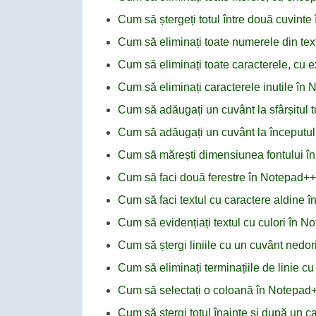
Cum să ștergeți totul între două cuvint
Cum să eliminați toate numerele din te
Cum să eliminați toate caracterele, cu e
Cum să eliminați caracterele inutile în
Cum să adăugați un cuvânt la sfârșitul tu
Cum să adăugați un cuvânt la începutul 
Cum să mărești dimensiunea fontului î
Cum să faci două ferestre în Notepad++
Cum să faci textul cu caractere aldine 
Cum să evidențiați textul cu culori în 
Cum să ștergi liniile cu un cuvânt nedor
Cum să eliminați terminațiile de linie c
Cum să selectați o coloană în Notepad
Cum să ștergi totul înainte și după un c