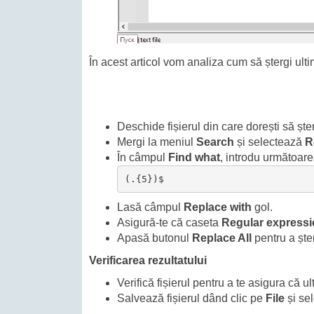
În acest articol vom analiza cum să ștergi ult
Deschide fișierul din care dorești să ște
Mergi la meniul
Search
și selectează
R
În câmpul
Find what
, introdu următoare
(.{5})$
Lasă câmpul
Replace with
gol.
Asigură-te că caseta
Regular express
Apasă butonul
Replace All
pentru a șter
Verificarea rezultatului
Verifică fișierul pentru a te asigura că u
Salvează fișierul dând clic pe
File
și se