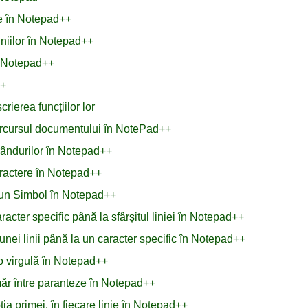
ale în Notepad++
liniilor în Notepad++
n Notepad++
++
rierea funcțiilor lor
 parcursul documentului în NotePad++
 rândurilor în Notepad++
aractere în Notepad++
 un Simbol în Notepad++
acter specific până la sfârșitul liniei în Notepad++
unei linii până la un caracter specific în Notepad++
o virgulă în Notepad++
măr între paranteze în Notepad++
ția primei, în fiecare linie în Notepad++