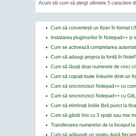
Acum știi cum să ștergi ultimele 5 caractere d
Cum să convertești un fișier în format
Instalarea pluginurilor în Notepad++ și
Cum se activează completarea automat
Cum să adaugi propria ta fontă în Not
Cum să lăsați doar numerele de cinci cif
Cum să copiați toate linkurile dintr-un f
Cum să sincronizezi Notepad++ cu co
Cum să sincronizezi Notepad++ cu GitL
Cum să eliminați liniile fără punct la fi
Cum să găsiți linii cu 3 spații sau mai 
Transferarea numerelor de la început la s
Cum să adăugați un spațiu după fiecare a