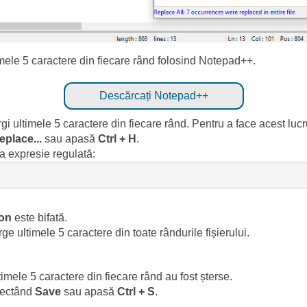
imele 5 caractere din fiecare rând folosind Notepad++.
Descărcați Notepad++
rgi ultimele 5 caractere din fiecare rând. Pentru a face acest lucr
eplace...
sau apasă
Ctrl + H
.
a expresie regulată:
ion
este bifată.
ge ultimele 5 caractere din toate rândurile fișierului.
ltimele 5 caractere din fiecare rând au fost șterse.
lectând
Save
sau apasă
Ctrl + S
.