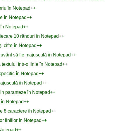
toriu în Notepad++
ule în Notepad++
L în Notepad++
fiecare 10 rânduri în Notepad++
și cifre în Notepad++
n cuvânt să fie majusculă în Notepad++
extului într-o linie în Notepad++
specific în Notepad++
i majusculă în Notepad++
 din paranteze în Notepad++
r în Notepad++
de 8 caractere în Notepad++
or liniilor în Notepad++
d Notepad++