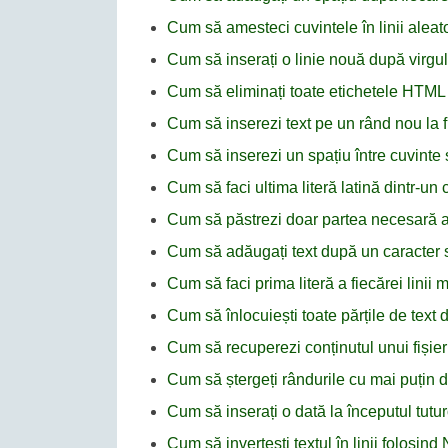
Cum să amesteci cuvintele în linii alea
Cum să inserați o linie nouă după virg
Cum să eliminați toate etichetele HTM
Cum să inserezi text pe un rând nou la 
Cum să inserezi un spațiu între cuvinte 
Cum să faci ultima literă latină dintr-u
Cum să păstrezi doar partea necesară a t
Cum să adăugați text după un caracter 
Cum să faci prima literă a fiecărei lini
Cum să înlocuiești toate părțile de text
Cum să recuperezi conținutul unui fișie
Cum să ștergeți rândurile cu mai puțin 
Cum să inserați o dată la începutul tutur
Cum să invertești textul în linii folosin