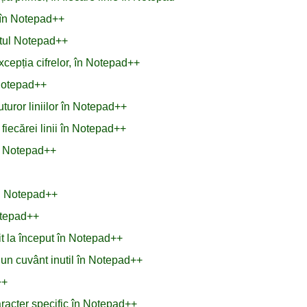
e în Notepad++
xtul Notepad++
xcepția cifrelor, în Notepad++
 Notepad++
turor liniilor în Notepad++
fiecărei linii în Notepad++
n Notepad++
în Notepad++
Notepad++
it la început în Notepad++
u un cuvânt inutil în Notepad++
++
aracter specific în Notepad++