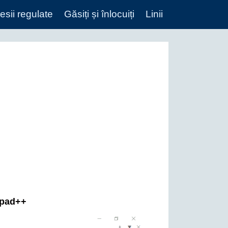
esii regulate
Găsiți și înlocuiți
Linii
epad++