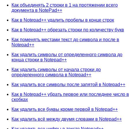
Как объединять 2 строки в 1 на протяжении всего
документа в NotePad++
Как в Notepad++ удалить пробелы в конце строк
Как в Notepad++ обрезать строки по количеству букв
Как поменять местами текст до символа и после в
Notepad++
Как удалить символы от определенного символа до
конца строки в Notepad++
Как удалить символы от начала строки до
определенного символа в Notepad++
Как удалить все символы после запятой в Notepad++
Как в Notepad++ убрать первое или последнее число в
скобках
Как удалить все буквы кроме первой в Notepad++
Как удалить всё между двумя словами в Notepad++
Как удалить все цифры в тексте Notepad++