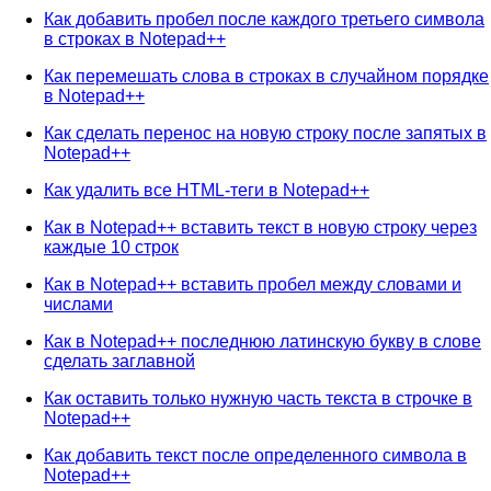
Как добавить пробел после каждого третьего символа
в строках в Notepad++
Как перемешать слова в строках в случайном порядке
в Notepad++
Как сделать перенос на новую строку после запятых в
Notepad++
Как удалить все HTML-теги в Notepad++
Как в Notepad++ вставить текст в новую строку через
каждые 10 строк
Как в Notepad++ вставить пробел между словами и
числами
Как в Notepad++ последнюю латинскую букву в слове
сделать заглавной
Как оставить только нужную часть текста в строчке в
Notepad++
Как добавить текст после определенного символа в
Notepad++