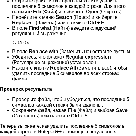
Откройте файл, из которого вы хотите удалить
последние 5 символов в каждой строке. Для этого
нажмите
File
(Файл) и выберите
Open
(Открыть).
Перейдите в меню
Search
(Поиск) и выберите
Replace...
(Замена) или нажмите
Ctrl + H
.
В поле
Find what
(Найти) введите следующий
регулярный выражение:
(.{5})$
В поле
Replace with
(Заменить на) оставьте пустым.
Убедитесь, что флажок
Regular expression
(Регулярное выражение) установлен.
Нажмите кнопку
Replace All
(Заменить все), чтобы
удалить последние 5 символов во всех строках
файла.
Проверка результата
Проверьте файл, чтобы убедиться, что последние 5
символов каждой строки были удалены.
Сохраните файл, нажав
File
(Файл) и выбрав
Save
(Сохранить) или нажмите
Ctrl + S
.
Теперь вы знаете, как удалить последние 5 символов в
каждой строке в Notepad++ с помощью регулярных