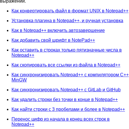
выражений.
Как конвертировать файл в формат UNIX в Notepad++
Установка плагина в Notepad++, и ручная установка
Как в Notepad++ включить автозавершение
Как добавить свой шрифт в NotePad++
Как оставить в строках только пятизначные числа в
Notepad++
Как скопировать все ссылки из файла в Notepad++
Как синхронизировать Notepad++ с компилятором C++
MinGW
Как синхронизировать Notepad++ с GitLab и GitHub
Как удалить строки без точки в конце в Notepad++
Как найти строки с 3 пробелами и более в Notepad++
Перенос цифр из начала в конец всех строк в
Notepad++