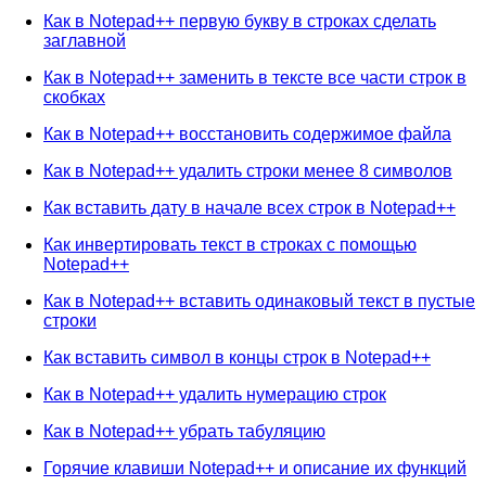
Как в Notepad++ первую букву в строках сделать
заглавной
Как в Notepad++ заменить в тексте все части строк в
скобках
Как в Notepad++ восстановить содержимое файла
Как в Notepad++ удалить строки менее 8 символов
Как вставить дату в начале всех строк в Notepad++
Как инвертировать текст в строках с помощью
Notepad++
Как в Notepad++ вставить одинаковый текст в пустые
строки
Как вставить символ в концы строк в Notepad++
Как в Notepad++ удалить нумерацию строк
Как в Notepad++ убрать табуляцию
Горячие клавиши Notepad++ и описание их функций