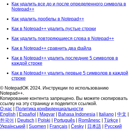
Как удалить все до и после определенного символа в
Notepad++
Как удалить пробелы в Notepad++
Как в Notepad++ удалить пустые строки
Как удалить повторяющиеся слова в Notepad++
Как в Notepad++ сравнить два файла
Как в Notepad++ удалить последние 5 символов в
каждой строке
Как в Notepad++ удалить первые 5 символов в каждой
строке
© NotepadOK 2024. Инструкции по использованию
Notepad++.
Копирование контента запрещено. Вы можете скопировать
ссылку на эту страницу и поделится ссылкой.
О нас
|
Политика конфиденциальности
English
|
Español
|
Magyar
|
Bahasa Indonesia
|
Italiano
|
中文
|
한국어
|
Deutsch
|
Polski
|
Português
|
Românesc
|
Türkçe
|
Український
|
Suomen
|
Français
|
Česky
|
日本語
|
Русский