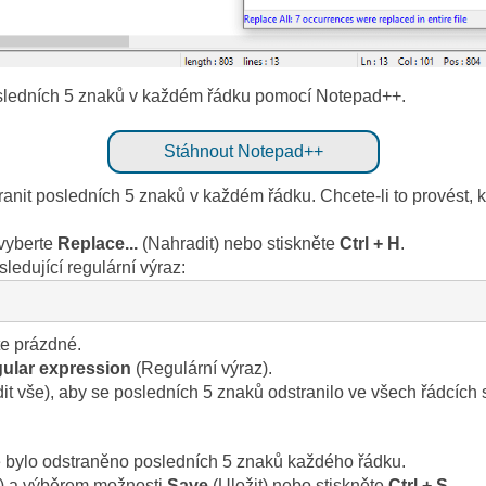
posledních 5 znaků v každém řádku pomocí Notepad++.
Stáhnout Notepad++
ranit posledních 5 znaků v každém řádku. Chcete-li to provést, 
 vyberte
Replace...
(Nahradit) nebo stiskněte
Ctrl + H
.
sledující regulární výraz:
te prázdné.
ular expression
(Regulární výraz).
t vše), aby se posledních 5 znaků odstranilo ve všech řádcích
, že bylo odstraněno posledních 5 znaků každého řádku.
) a výběrem možnosti
Save
(Uložit) nebo stiskněte
Ctrl + S
.