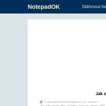
NotepadOK
Stáhnout N
Jak 