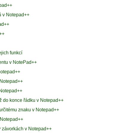
epad++
ků v Notepad++
pad++
d++
jich funkcí
mentu v NotePad++
 Notepad++
v Notepad++
 Notepad++
až do konce řádku v Notepad++
 určitému znaku v Notepad++
v Notepad++
o v závorkách v Notepad++