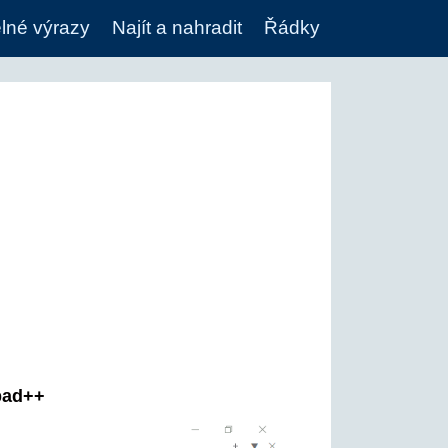
lné výrazy
Najít a nahradit
Řádky
pad++