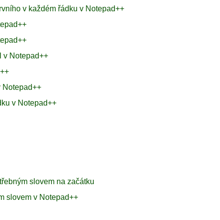
prvního v každém řádku v Notepad++
tepad++
otepad++
el v Notepad++
d++
 v Notepad++
ádku v Notepad++
otřebným slovem na začátku
ým slovem v Notepad++