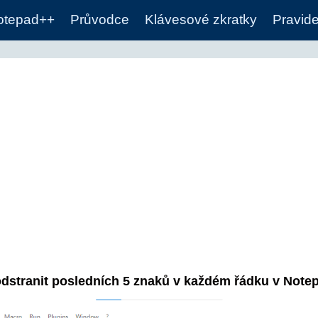
otepad++
Průvodce
Klávesové zkratky
Pravide
odstranit posledních 5 znaků v každém řádku v Note