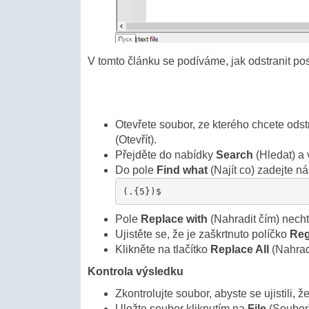
V tomto článku se podíváme, jak odstranit 
Otevřete soubor, ze kterého chcete odst
(Otevřít).
Přejděte do nabídky
Search
(Hledat) a
Do pole
Find what
(Najít co) zadejte ná
(.{5})$
Pole
Replace with
(Nahradit čím) nech
Ujistěte se, že je zaškrtnuto políčko
Reg
Klikněte na tlačítko
Replace All
(Nahradi
Kontrola výsledku
Zkontrolujte soubor, abyste se ujistili
Uložte soubor kliknutím na
File
(Soubor