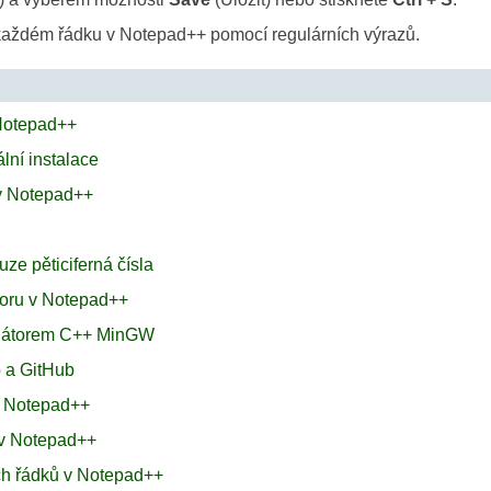
v každém řádku v Notepad++ pomocí regulárních výrazů.
 Notepad++
lní instalace
v Notepad++
ze pěticiferná čísla
boru v Notepad++
ilátorem C++ MinGW
 a GitHub
 v Notepad++
 v Notepad++
ech řádků v Notepad++