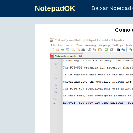
NotepadOK
Baixar Notepad
Como e