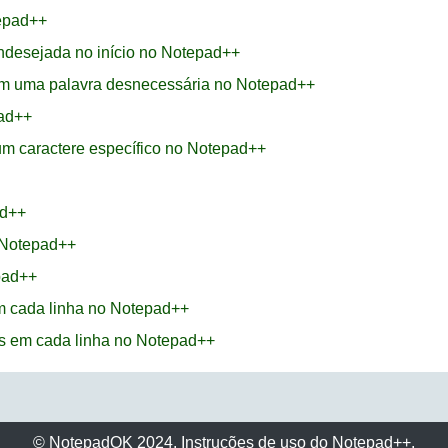
tepad++
ndesejada no início no Notepad++
om uma palavra desnecessária no Notepad++
ad++
um caractere específico no Notepad++
ad++
 Notepad++
pad++
em cada linha no Notepad++
es em cada linha no Notepad++
© NotepadOK 2024. Instruções de uso do Notepad++.