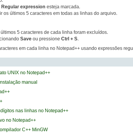
o.
o
Regular expression
esteja marcada.
r os últimos 5 caracteres em todas as linhas do arquivo.
 últimos 5 caracteres de cada linha foram excluídos.
ecionando
Save
ou pressione
Ctrl + S
.
caracteres em cada linha no Notepad++ usando expressões regu
mato UNIX no Notepad++
 instalação manual
pad++
++
dígitos nas linhas no Notepad++
ivo no Notepad++
 compilador C++ MinGW