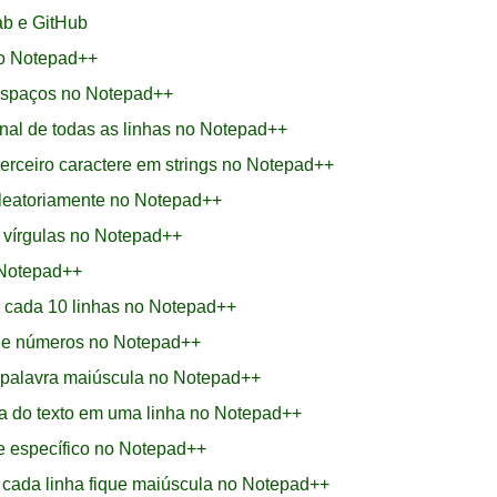
ab e GitHub
no Notepad++
espaços no Notepad++
inal de todas as linhas no Notepad++
rceiro caractere em strings no Notepad++
leatoriamente no Notepad++
 vírgulas no Notepad++
 Notepad++
a cada 10 linhas no Notepad++
s e números no Notepad++
a palavra maiúscula no Notepad++
a do texto em uma linha no Notepad++
e específico no Notepad++
e cada linha fique maiúscula no Notepad++