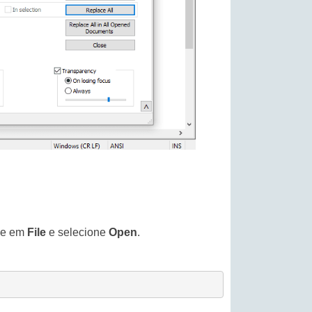
que em
File
e selecione
Open
.