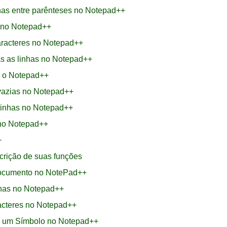
nhas entre parênteses no Notepad++
 no Notepad++
aracteres no Notepad++
as as linhas no Notepad++
o o Notepad++
 vazias no Notepad++
 linhas no Notepad++
no Notepad++
+
crição de suas funções
Documento no NotePad++
nhas no Notepad++
acteres no Notepad++
e um Símbolo no Notepad++