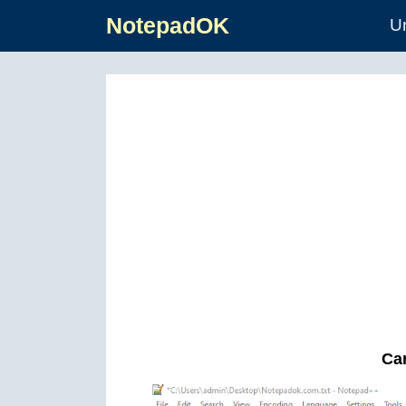
NotepadOK
U
Ca