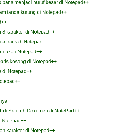
 baris menjadi huruf besar di Notepad++
am tanda kurung di Notepad++
d++
 8 karakter di Notepad++
a baris di Notepad++
gunakan Notepad++
aris kosong di Notepad++
is di Notepad++
Notepad++
+
inya
1 di Seluruh Dokumen di NotePad++
di Notepad++
ah karakter di Notepad++