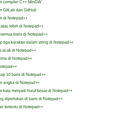
n compiler C++ MinGW
 GitLab dan GitHub
hir di Notepad++
atau lebih di Notepad++
 semua baris di Notepad++
 tiga karakter dalam string di Notepad++
a acak di Notepad++
koma di Notepad++
Notepad++
tiap 10 baris di Notepad++
an angka di Notepad++
m kata menjadi huruf besar di Notepad++
 diperlukan di baris di Notepad++
r tertentu di Notepad++