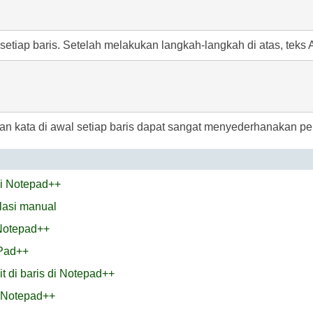
setiap baris. Setelah melakukan langkah-langkah di atas, teks An
ata di awal setiap baris dapat sangat menyederhanakan peke
di Notepad++
alasi manual
 Notepad++
Pad++
t di baris di Notepad++
i Notepad++