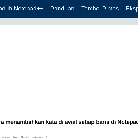
nduh Notepad++
Panduan
Tombol Pintas
Eksp
ra menambahkan kata di awal setiap baris di Notepa