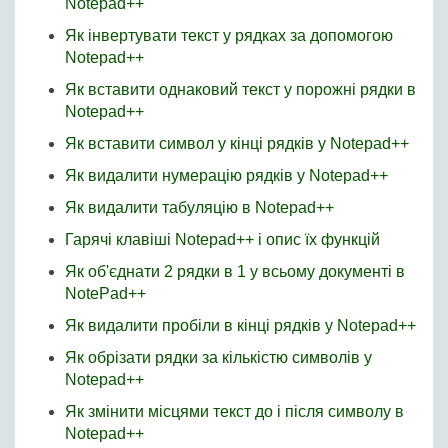
Notepad++
Як інвертувати текст у рядках за допомогою
Notepad++
Як вставити однаковий текст у порожні рядки в
Notepad++
Як вставити символ у кінці рядків у Notepad++
Як видалити нумерацію рядків у Notepad++
Як видалити табуляцію в Notepad++
Гарячі клавіші Notepad++ і опис їх функцій
Як об'єднати 2 рядки в 1 у всьому документі в
NotePad++
Як видалити пробіли в кінці рядків у Notepad++
Як обрізати рядки за кількістю символів у
Notepad++
Як змінити місцями текст до і після символу в
Notepad++