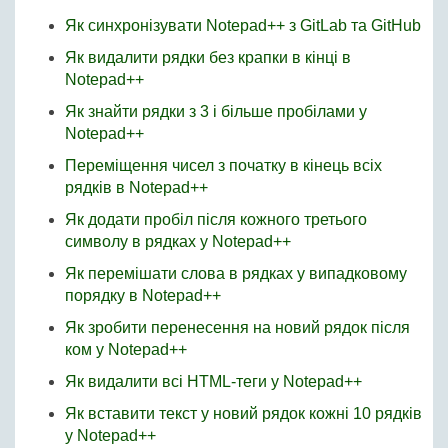
Як синхронізувати Notepad++ з GitLab та GitHub
Як видалити рядки без крапки в кінці в
Notepad++
Як знайти рядки з 3 і більше пробілами у
Notepad++
Переміщення чисел з початку в кінець всіх
рядків в Notepad++
Як додати пробіл після кожного третього
символу в рядках у Notepad++
Як перемішати слова в рядках у випадковому
порядку в Notepad++
Як зробити перенесення на новий рядок після
ком у Notepad++
Як видалити всі HTML-теги у Notepad++
Як вставити текст у новий рядок кожні 10 рядків
у Notepad++