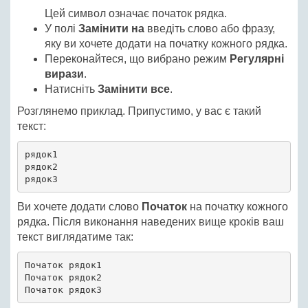
Цей символ означає початок рядка.
У полі
Замінити на
введіть слово або фразу,
яку ви хочете додати на початку кожного рядка.
Переконайтеся, що вибрано режим
Регулярні
вирази
.
Натисніть
Замінити все
.
Розглянемо приклад. Припустимо, у вас є такий
текст:
рядок1

рядок2

рядок3
Ви хочете додати слово
Початок
на початку кожного
рядка. Після виконання наведених вище кроків ваш
текст виглядатиме так:
Початок рядок1

Початок рядок2

Початок рядок3