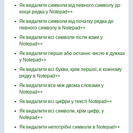
Як видалити символи від певного символу до
кінця рядка у Notepad++
Як видалити символи від початку рядка до
певного символу в Notepad++
Як видалити всі символи після коми у
Notepad++
Як видалити перше або останнє число в дужках
у Notepad++
Як видалити всі букви, крім першої, в кожному
рядку в Notepad++
Як видалити все між двома словами у
Notepad++
Як видалити всі цифри у тексті Notepad++
Як видалити всі символи, крім цифр, у
Notepad++
Як видалити непотрібні символи в Notepad++