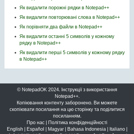
Як видалити порожні рядки в Notepad++
Як видалити повторювані слова в Notepad++
Як порівняти два файли в Notepad++
Як видалити останні 5 символів у кожному
рядку в Notepad++
Як видалити перші 5 символів у кожному рядку
в Notepad++
© NotepadOK 2024. Інструкції з використання
Notepad++.
Копіювання контенту заборонено. Ви можете
скопіювати посилання на цю сторінку та поділитися
посиланням.
Про нас
|
Політика конфіденційності
English
|
Español
|
Magyar
|
Bahasa Indonesia
|
Italiano
|