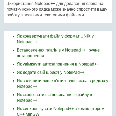
Використання Notepad++ для додавання слова на
початку кожного рядка може значно спростити вашу
роботу з великими текстовими файлами.
Як конвертувати файл у формат UNIX у
Notepad++
Встановлення плагінів у Notepad++ і ручне
встановлення
Як увімкнути автозаповнення в Notepad++
Як додати свій шрифт у NotePad++
Як залишити лише п'ятизначні числа в рядках у
Notepad++
Як скопіювати всі посилання з файлу в
Notepad++
Як синхронізувати Notepad++ з компілятором
C++ MinGW